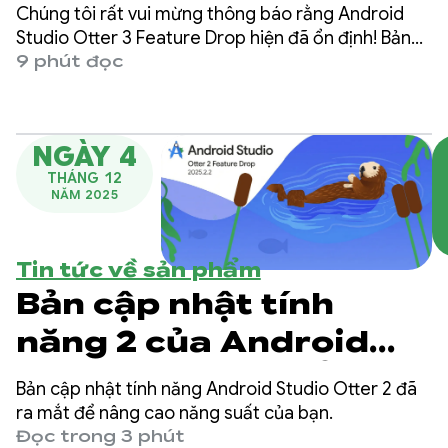
tiến về Chế độ tác
Chúng tôi rất vui mừng thông báo rằng Android
nhân và trải nghiệm
Studio Otter 3 Feature Drop hiện đã ổn định! Bản
phát hành có nhiều tính năng này mang đến một
9 phút đọc
mới dựa trên tác nhân
bản cập nhật lớn cho quy trình làm việc dựa trên
tác nhân trong Android Studio, đồng thời mang
trong Bản cập nhật
đến cho bạn sự linh hoạt và khả năng kiểm soát
tính năng Android
NGÀY 4
cao hơn đối với cách bạn sử dụng AI để giúp bạn
THÁNG 12
tạo ứng dụng Android.
Studio Otter 3
NĂM 2025
Tin tức về sản phẩm
Bản cập nhật tính
năng 2 của Android
Studio Otter đã ổn
Bản cập nhật tính năng Android Studio Otter 2 đã
định!
ra mắt để nâng cao năng suất của bạn.
Đọc trong 3 phút