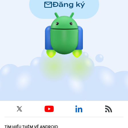
mail
Đăng ký
TÌM HIỂU THÊM VỀ ANDROID