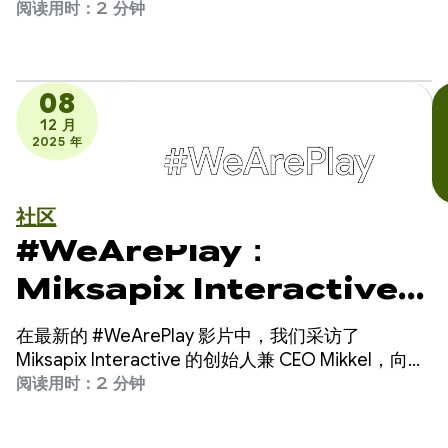
Matraquinha 的幕后功臣，这款应用可帮助 80 多个
阅读用时：2 分钟
国家/地区的数千名无语言障碍的儿童进行交流。
08
12 月
2025 年
社区
#WeArePlay：
Miksapix Interactive
如何将古老的萨米神话带给全
在最新的 #WeArePlay 影片中，我们采访了
球玩家
Miksapix Interactive 的创始人兼 CEO Mikkel，向
Google Play 上应用和游戏的幕后人员致敬。
阅读用时：2 分钟