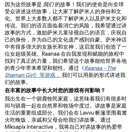
因为这些故事是
我们
的故事！我们的使命是向全球
受众讲述这些故事，让大家了解萨米人的身份和文
化。世界上大多数人都不了解萨米人以及萨米文化和
传说。我们的语言面临着消亡的风险，我希望通过讲
故事的方式，激励萨米儿童珍视自己的语言，庆祝自
己的身份，并为自己的文化遗产感到自豪。萨米神话
中有很多强大的女族长和女神，这启发我们创造了一
位女超级英雄。Raanaa 在自我发现和赋能的旅程中
找到了真正的力量，我们希望这个故事能给世界各地
的青少年带来希望和韧性。通过《
Raanaa - The
Shaman Girl
》等游戏，
我们可以用新的形式讲述我
们的故事。
在丰富的故事中长大对您的游戏有何影响？
我出生在一个驯鹿牧民家庭，这意味着我们有很多时
间与驯鹿一起在自然界和牧场中度过。讲故事是家庭
生活的重要组成部分。我们会在 Lavvu 帐篷里围着篝
火吃晚饭，亲戚和父母会给我们讲故事。通过
Miksapix Interactive，我将自己对讲故事的热爱带