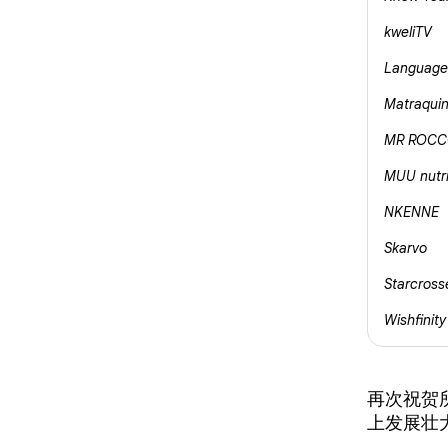
kweliTV
Language 
Matraqui
MR ROC
MUU nutri
NKENNE
Skarvo
Starcross
Wishfinity
再次祝贺
上发展壮