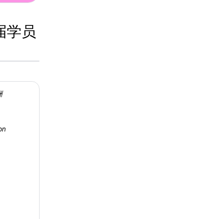
6 届学员
洲
on