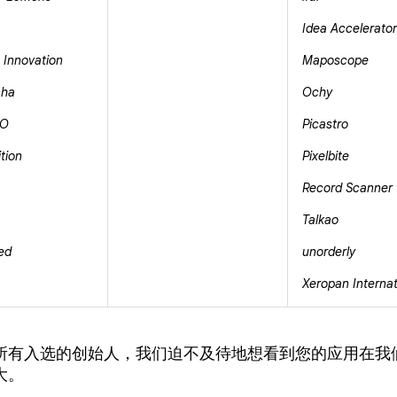
Idea Accelerator
Innovation
Maposcope
nha
Ochy
CO
Picastro
tion
Pixelbite
Record Scanner
Talkao
ed
unorderly
Xeropan Internat
所有入选的创始人，我们迫不及待地想看到您的应用在我
大。