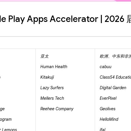
e Play Apps Accelerator | 202
亚太
欧洲、中东和非
Human Health
cabuu
a
Kitakuji
Class54 Educati
Lazy Surfers
Digital Garden
Mellers Tech
EverPixel
rge
Reehee Company
Geolives
ogram
HelloMind
r Lemons
ifal