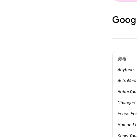
Googl
美洲
Anytune
AstroVed
BetterYou
Changed
Focus Fo
Human Pr
Know You