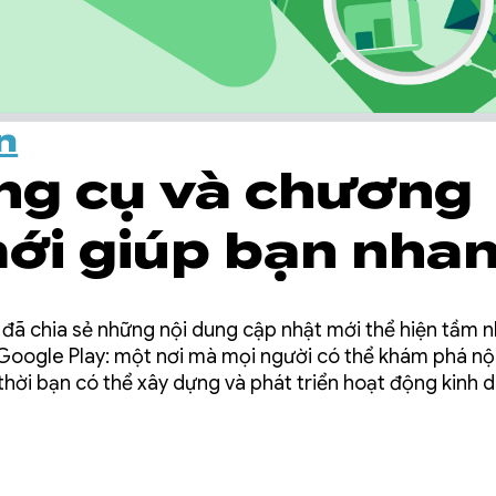
n
ng cụ và chương
mới giúp bạn nha
thành công trên
 đã chia sẻ những nội dung cập nhật mới thể hiện tầm 
 Play
 Google Play: một nơi mà mọi người có thể khám phá nộ
thời bạn có thể xây dựng và phát triển hoạt động kinh
hành công cho bạn và đó là trọng tâm trong các khoản đ