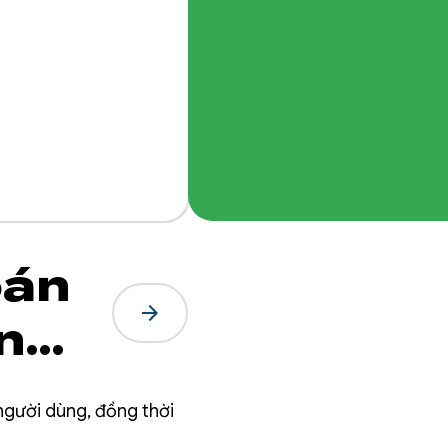
oán
arrow_forward
n
người dùng, đồng thời