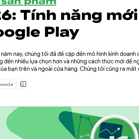
ề sản phẩm
26: Tính năng mới
oogle Play
O năm nay, chúng tôi đã đề cập đến mô hình kinh doanh 
g đến nhiều lựa chọn hơn và những cách thức mới để 
ủa bạn trên và ngoài cửa hàng. Chúng tôi cũng ra mắt
giúp bạn mở rộng quy mô hoạt động kinh doanh đơn giản
onsole
+2