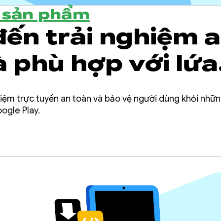
ề sản phẩm
ến trải nghiệm 
à phù hợp với lứa
ên Google Play
iệm trực tuyến an toàn và bảo vệ người dùng khỏi những
ogle Play.