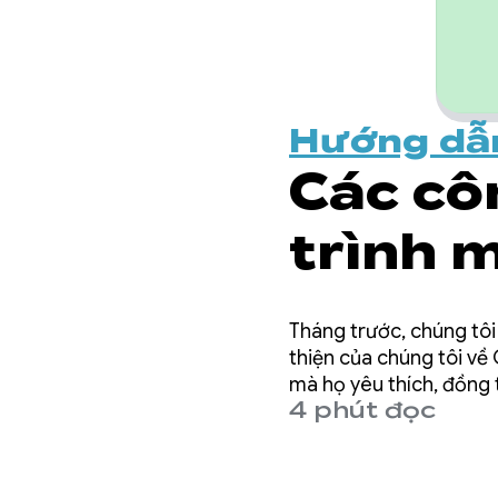
Hướng dẫ
Các cô
trình 
chóng 
Tháng trước, chúng tôi
Google
thiện của chúng tôi về
mà họ yêu thích, đồng 
4 phút đọc
tôi cam kết mang lại t
chúng tôi.