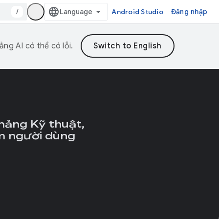
/
Android Studio
Đăng nhập
ng AI có thể có lỗi.
mảng Kỹ thuật,
m người dùng