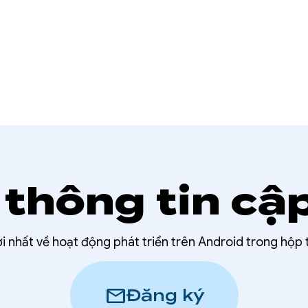
thông tin cậ
ới nhất về hoạt động phát triển trên Android trong hộp
mail
Đăng ký