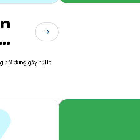
an
arrow_forward
 nội dung gây hại là