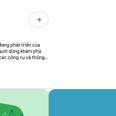
arrow_forward
đang phát triển của
người dùng khám phá
 các công cụ và thông
 hơn.