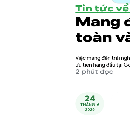
Tin tức v
Mang đ
toàn v
tuổi tr
Việc mang đến trải ngh
ưu tiên hàng đầu tại Go
2 phút đọc
24
THÁNG 6
2026