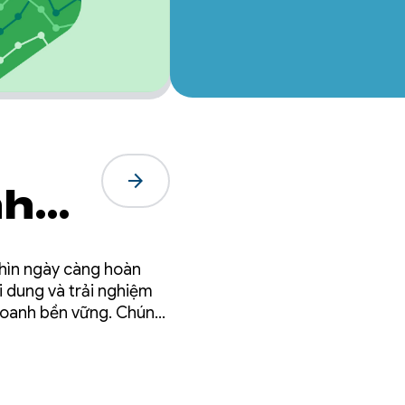
arrow_forward
nh
nhìn ngày càng hoàn
i dung và trải nghiệm
 doanh bền vững. Chúng
ầu tư liên tục của