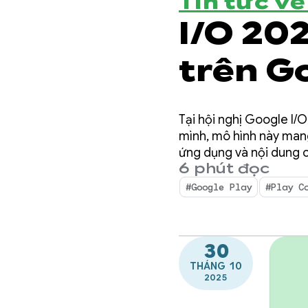
Tin tức v
I/O 20
trên G
Tại hội nghị Google I/
mình, mô hình này man
ứng dụng và nội dung c
6 phút đọc
tin chi tiết nâng cao 
#Google Play
#Play C
30
THÁNG 10
2025