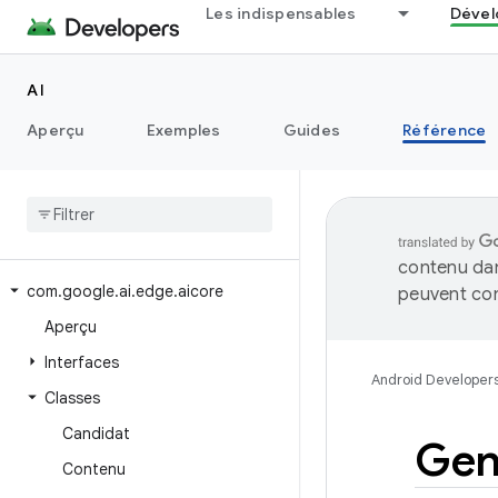
Les indispensables
Dével
AI
Aperçu
Exemples
Guides
Référence
contenu dan
com
.
google
.
ai
.
edge
.
aicore
peuvent con
Aperçu
Interfaces
Android Developer
Classes
Candidat
Gen
Contenu