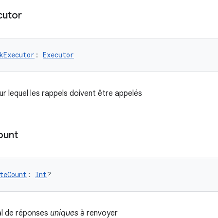
cutor
kExecutor
: 
Executor
ur lequel les rappels doivent être appelés
ount
teCount
: 
Int
?
l de réponses
uniques
à renvoyer