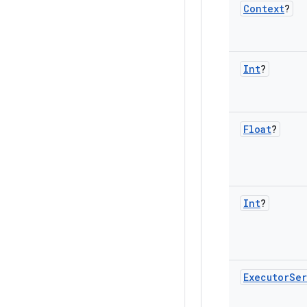
Context
?
Int
?
Float
?
Int
?
Executor
Ser