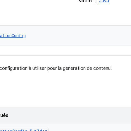
Kotlin
|
Java
ationConfig
onfiguration à utiliser pour la génération de contenu.
qués