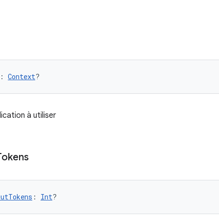
: 
Context
?
cation à utiliser
Tokens
putTokens
: 
Int
?