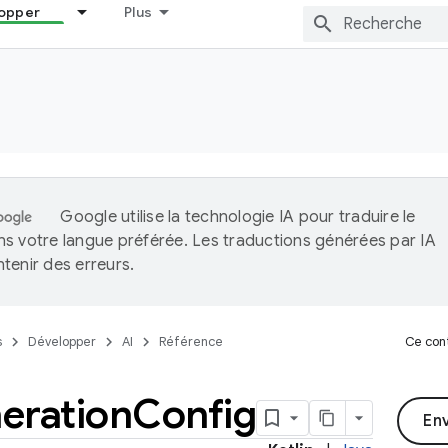
opper
Plus
Google utilise la technologie IA pour traduire le
s votre langue préférée. Les traductions générées par IA
tenir des erreurs.
s
Développer
AI
Référence
Ce cont
eration
Config
En