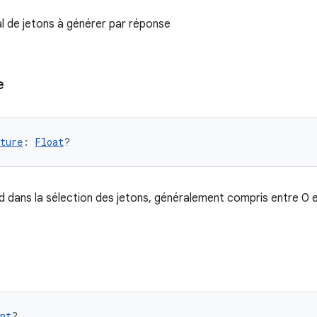
 de jetons à générer par réponse
e
ture
: 
Float
?
 dans la sélection des jetons, généralement compris entre 0 e
nt
?