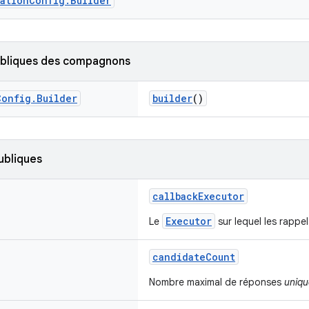
ationConfig.Builder
ubliques des compagnons
Config
.
Builder
builder
()
ubliques
callbackExecutor
Executor
Le
sur lequel les rappe
candidateCount
Nombre maximal de réponses
uniqu