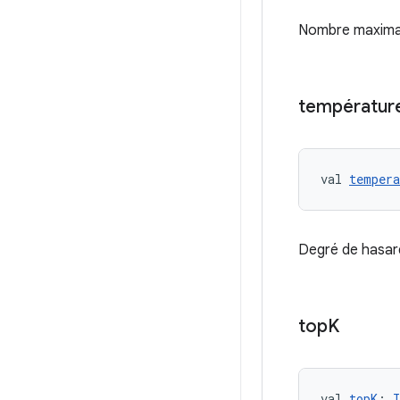
Nombre maximal
températur
val 
tempera
Degré de hasard
top
K
val 
topK
: 
I