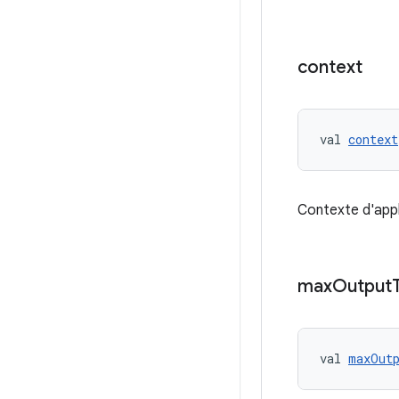
context
val 
context
Contexte d'appli
max
Output
val 
maxOut