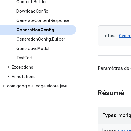
Content
.
Builder
Download
Config
Generate
Content
Response
Generation
Config
class 
Gener
Generation
Config
.
Builder
Generative
Model
Text
Part
Exceptions
Paramètres de c
Annotations
com
.
google
.
ai
.
edge
.
aicore
.
java
Résumé
Types imbri