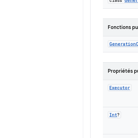
class
Gener
Fonctions p
Generation
Propriétés p
Executor
Int
?