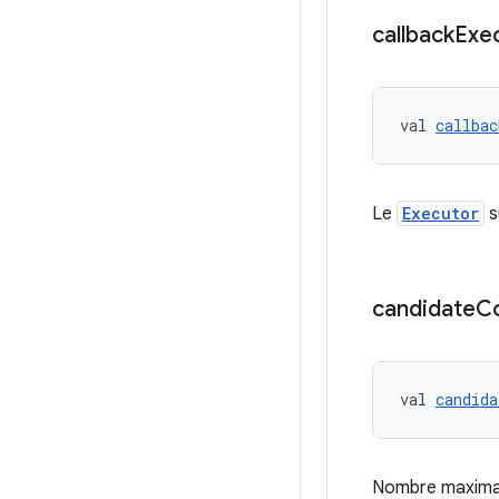
callback
Exe
val 
callbac
Le
Executor
s
candidate
C
val 
candida
Nombre maxima