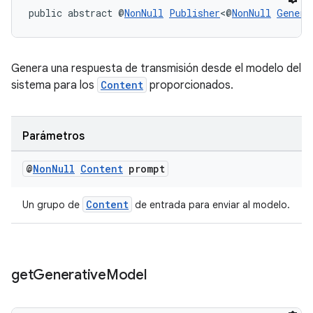
public abstract @
NonNull
Publisher
<@
NonNull
Genera
Genera una respuesta de transmisión desde el modelo del
sistema para los
Content
proporcionados.
Parámetros
@
Non
Null
Content
prompt
Content
Un grupo de
de entrada para enviar al modelo.
get
Generative
Model