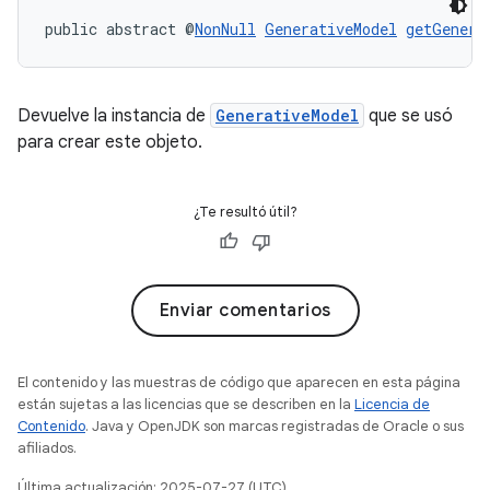
public abstract @
NonNull
GenerativeModel
getGenera
Devuelve la instancia de
GenerativeModel
que se usó
para crear este objeto.
¿Te resultó útil?
Enviar comentarios
El contenido y las muestras de código que aparecen en esta página
están sujetas a las licencias que se describen en la
Licencia de
Contenido
. Java y OpenJDK son marcas registradas de Oracle o sus
afiliados.
Última actualización: 2025-07-27 (UTC)