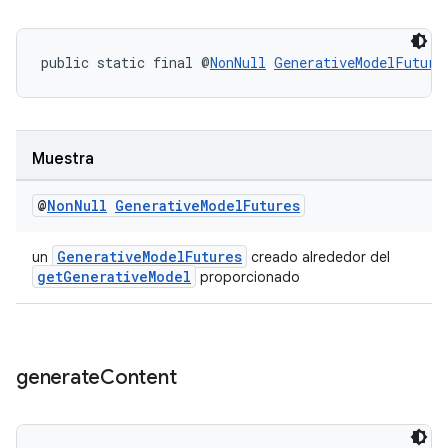
public static final @
NonNull
GenerativeModelFuture
Muestra
@
Non
Null
Generative
Model
Futures
GenerativeModelFutures
un
creado alrededor del
getGenerativeModel
proporcionado
generate
Content