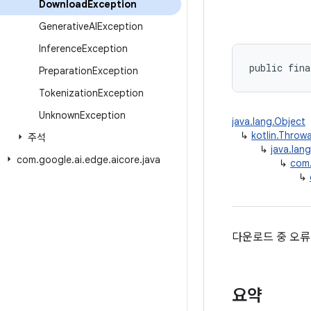
Download
Exception
Generative
AIException
Inference
Exception
public fina
Preparation
Exception
Tokenization
Exception
Unknown
Exception
java.lang.Object
↳
kotlin.Throw
주석
↳
java.lan
com
.
google
.
ai
.
edge
.
aicore
.
java
↳
com.
↳
다운로드 중 오류
요약