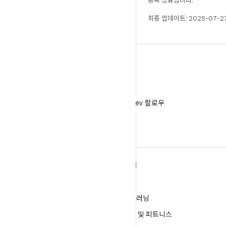
등록 상표입니다.
최종 업데이트: 2025-07-27
X
X에서 @AndroidDev 팔로우
ANDROID 자세히 알아보기
탐색
Android
게임
엔터프라이즈용 Android
머신러닝
보안
건강 및 피트니스