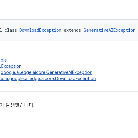
l class 
DownloadException
 extends 
GenerativeAIException
able
g.Exception
google.ai.edge.aicore.GenerativeAIException
com.google.ai.edge.aicore.DownloadException
가 발생했습니다.