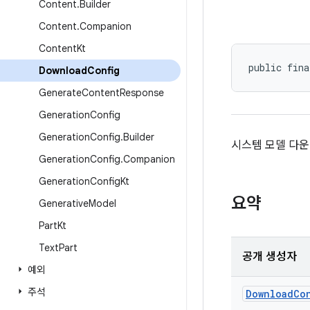
Content
.
Builder
Content
.
Companion
Content
Kt
public fina
Download
Config
Generate
Content
Response
Generation
Config
Generation
Config
.
Builder
시스템 모델 다운
Generation
Config
.
Companion
Generation
Config
Kt
요약
Generative
Model
Part
Kt
Text
Part
공개 생성자
예외
주석
DownloadCo