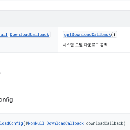
Null
Download
Callback
getDownloadCallback
()
시스템 모델 다운로드 콜백
자
onfig
loadConfig
(@
NonNull
DownloadCallback
 downloadCallback)