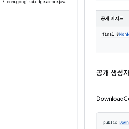
com
.
google
.
ai
.
edge
.
aicore
.
java
공개 메서드
final @
Non
공개 생성
Download
C
public 
Down