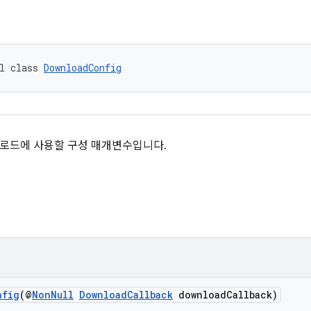
l class 
DownloadConfig
로드에 사용할 구성 매개변수입니다.
nfig
(@
NonNull
DownloadCallback
downloadCallback)