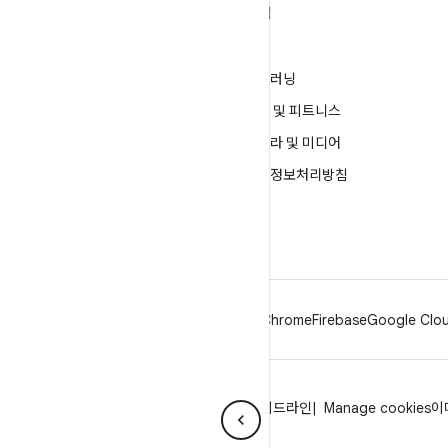
ANDROID 자세히 알아보기
탐색
Android
게임
엔터프라이즈용 Android
머신러닝
보안
건강 및 피트니스
소스
카메라 및 미디어
뉴스
개인정보처리방침
블로그
5G
팟캐스트
Android
Chrome
Firebase
Google Clou
개인정보처리방침
라이선스
브랜드 가이드라인
Manage cookies
이