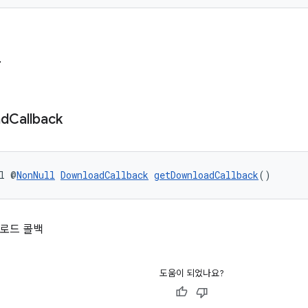
드
ad
Callback
l @
NonNull
DownloadCallback
getDownloadCallback
()
로드 콜백
도움이 되었나요?