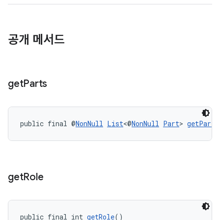
공개 메서드
get
Parts
public final @
NonNull
List
<@
NonNull
Part
> 
getParts
get
Role
public final int 
getRole
()