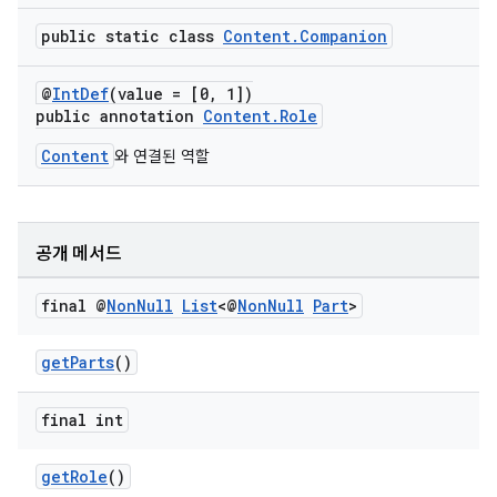
public static class
Content.Companion
@
IntDef
(value = [0, 1])
public annotation
Content.Role
Content
와 연결된 역할
공개 메서드
final @
Non
Null
List
<@
Non
Null
Part
>
getParts
()
final int
getRole
()