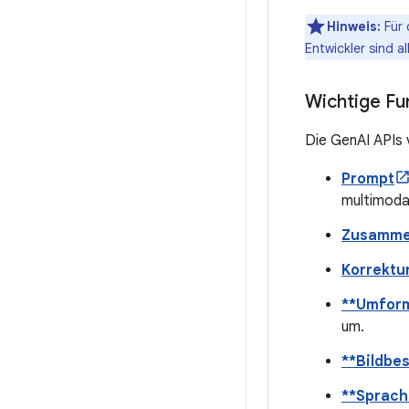
Hinweis:
Für 
Entwickler sind al
Wichtige Fu
Die GenAI APIs 
Prompt
multimoda
Zusamme
Korrektu
**Umform
um.
**Bildbe
**Sprach