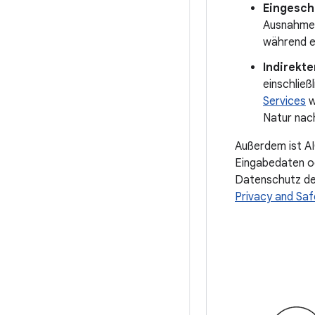
Eingesch
Ausnahmen
während e
Indirekte
einschlie
Services
w
Natur nac
Außerdem ist AI
Eingabedaten od
Datenschutz der
Privacy and Saf