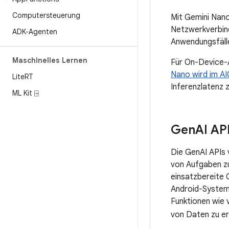
Computersteuerung
Mit Gemini Nano
Netzwerkverbind
ADK-Agenten
Anwendungsfäll
Maschinelles Lernen
Für On-Device-
Nano wird im A
Lite
RT
Inferenzlatenz 
ML Kit ⍈
Gen
AI AP
Die GenAI APIs 
von Aufgaben zu
einsatzbereite 
Android-System
Funktionen wie 
von Daten zu e