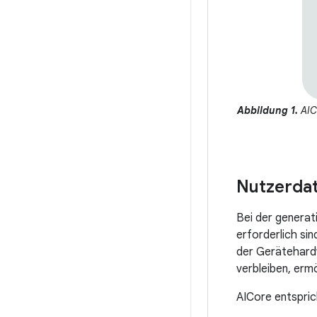
Abbildung 1.
AICo
Nutzerdat
Bei der generat
erforderlich si
der Gerätehard
verbleiben, erm
AICore entspric