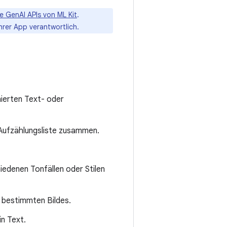
e GenAI APIs von ML Kit
.
ihrer App verantwortlich.
nierten Text- oder
e Aufzählungsliste zusammen.
iedenen Tonfällen oder Stilen
s bestimmten Bildes.
in Text.