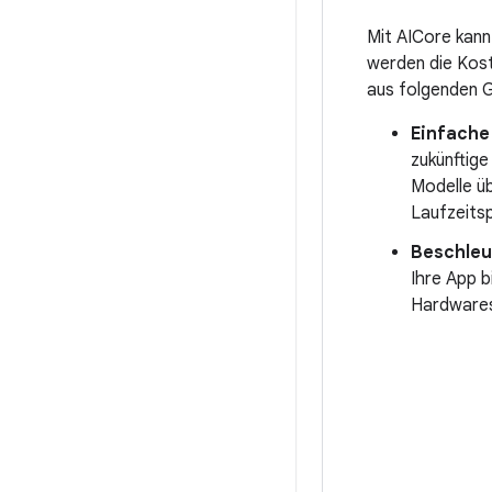
Mit AICore kann
werden die Kost
aus folgenden 
Einfache
zukünftige
Modelle ü
Laufzeits
Beschleu
Ihre App b
Hardwares