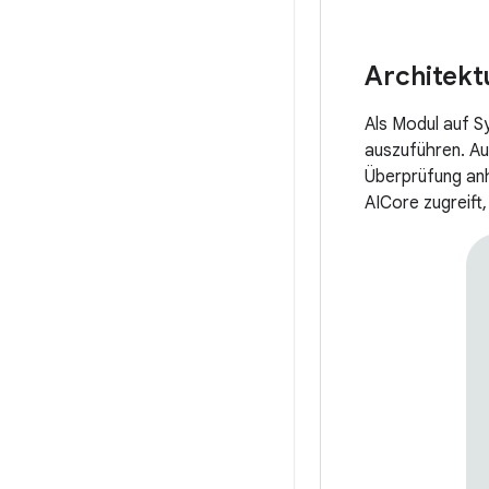
Architekt
Als Modul auf S
auszuführen. Au
Überprüfung anh
AICore zugreift