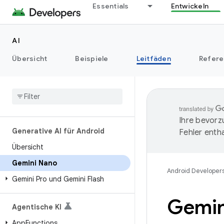
Essentials
Entwickeln
AI
Übersicht
Beispiele
Leitfäden
Refere
Ihre bevorz
Generative AI für Android
Fehler entha
Übersicht
Gemini Nano
Android Developer
Gemini Pro und Gemini Flash
Gemin
Agentische KI
App
Functions