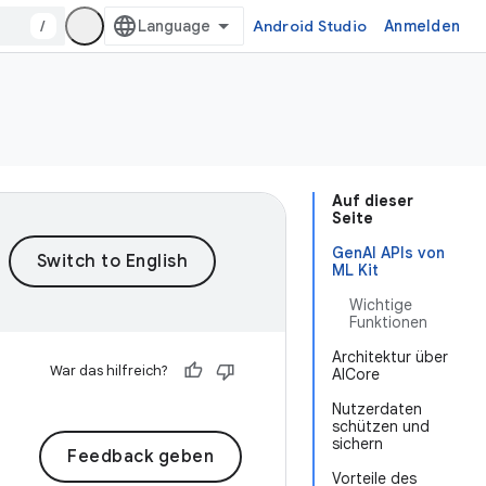
/
Android Studio
Anmelden
Auf dieser
Seite
GenAI APIs von
ML Kit
Wichtige
Funktionen
Architektur über
War das hilfreich?
AICore
Nutzerdaten
schützen und
sichern
Feedback geben
Vorteile des