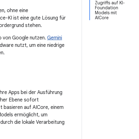
Zugriffs auf KI-
Foundation
en, ohne eine
Models mit
e-KI ist eine gute Lösung für
AICore
ordergrund stehen.
o von Google nutzen.
Gemini
dware nutzt, um eine niedrige
en.
Ihre Apps bei der Ausführung
hoher Ebene sofort
it basieren auf AICore, einem
odels ermöglicht, um
durch die lokale Verarbeitung