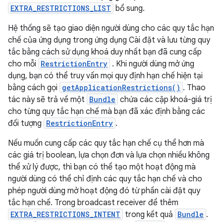
EXTRA_RESTRICTIONS_LIST
bổ sung.
Hệ thống sẽ tạo giao diện người dùng cho các quy tắc hạn
chế của ứng dụng trong ứng dụng Cài đặt và lưu từng quy
tắc bằng cách sử dụng khoá duy nhất bạn đã cung cấp
cho mỗi
RestrictionEntry
. Khi người dùng mở ứng
dụng, bạn có thể truy vấn mọi quy định hạn chế hiện tại
bằng cách gọi
getApplicationRestrictions()
. Thao
tác này sẽ trả về một
Bundle
chứa các cặp khoá-giá trị
cho từng quy tắc hạn chế mà bạn đã xác định bằng các
đối tượng
RestrictionEntry
.
Nếu muốn cung cấp các quy tắc hạn chế cụ thể hơn mà
các giá trị boolean, lựa chọn đơn và lựa chọn nhiều không
thể xử lý được, thì bạn có thể tạo một hoạt động mà
người dùng có thể chỉ định các quy tắc hạn chế và cho
phép người dùng mở hoạt động đó từ phần cài đặt quy
tắc hạn chế. Trong broadcast receiver để thêm
EXTRA_RESTRICTIONS_INTENT
trong kết quả
Bundle
.