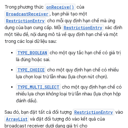
Trong phương thức
onReceive()
của
BroadcastReceiver
, bạn phải tạo một
RestrictionEntry
cho mỗi quy định hạn chế mà ứng
dụng của bạn cung cấp. Mỗi
RestrictionEntry
xác định
một tiêu đề, nội dung mô tả về quy định hạn chế và một
trong các loại dữ liệu sau:
TYPE_BOOLEAN
cho một quy tắc hạn chế có giá trị
là đúng hoặc sai.
TYPE_CHOICE
cho một quy định hạn chế có nhiều
lựa chọn loại trừ lẫn nhau (lựa chọn nút chọn).
TYPE_MULTI_SELECT
cho một quy định hạn chế có
nhiều lựa chọn
không
loại trừ lẫn nhau (lựa chọn hộp
đánh dấu).
Sau đó, bạn đặt tất cả đối tượng
RestrictionEntry
vào
ArrayList
và đặt đối tượng đó vào kết quả của
broadcast receiver dưới dạng giá trị cho