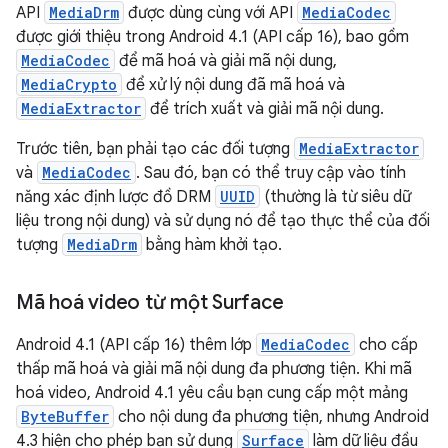
API
MediaDrm
được dùng cùng với API
MediaCodec
được giới thiệu trong Android 4.1 (API cấp 16), bao gồm
MediaCodec
để mã hoá và giải mã nội dung,
MediaCrypto
để xử lý nội dung đã mã hoá và
MediaExtractor
để trích xuất và giải mã nội dung.
Trước tiên, bạn phải tạo các đối tượng
MediaExtractor
và
MediaCodec
. Sau đó, bạn có thể truy cập vào tính
năng xác định lược đồ DRM
UUID
(thường là từ siêu dữ
liệu trong nội dung) và sử dụng nó để tạo thực thể của đối
tượng
MediaDrm
bằng hàm khởi tạo.
Mã hoá video từ một Surface
Android 4.1 (API cấp 16) thêm lớp
MediaCodec
cho cấp
thấp mã hoá và giải mã nội dung đa phương tiện. Khi mã
hoá video, Android 4.1 yêu cầu bạn cung cấp một mảng
ByteBuffer
cho nội dung đa phương tiện, nhưng Android
4.3 hiện cho phép bạn sử dụng
Surface
làm dữ liệu đầu