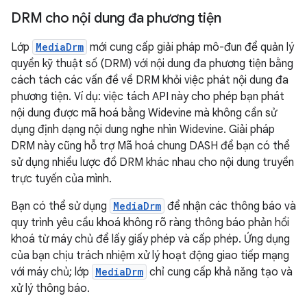
DRM cho nội dung đa phương tiện
Lớp
MediaDrm
mới cung cấp giải pháp mô-đun để quản lý
quyền kỹ thuật số (DRM) với nội dung đa phương tiện bằng
cách tách các vấn đề về DRM khỏi việc phát nội dung đa
phương tiện. Ví dụ: việc tách API này cho phép bạn phát
nội dung được mã hoá bằng Widevine mà không cần sử
dụng định dạng nội dung nghe nhìn Widevine. Giải pháp
DRM này cũng hỗ trợ Mã hoá chung DASH để bạn có thể
sử dụng nhiều lược đồ DRM khác nhau cho nội dung truyền
trực tuyến của mình.
Bạn có thể sử dụng
MediaDrm
để nhận các thông báo và
quy trình yêu cầu khoá không rõ ràng thông báo phản hồi
khoá từ máy chủ để lấy giấy phép và cấp phép. Ứng dụng
của bạn chịu trách nhiệm xử lý hoạt động giao tiếp mạng
với máy chủ; lớp
MediaDrm
chỉ cung cấp khả năng tạo và
xử lý thông báo.