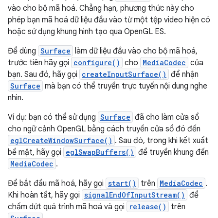
vào cho bộ mã hoá. Chẳng hạn, phương thức này cho
phép bạn mã hoá dữ liệu đầu vào từ một tệp video hiện có
hoặc sử dụng khung hình tạo qua OpenGL ES.
Để dùng
Surface
làm dữ liệu đầu vào cho bộ mã hoá,
trước tiên hãy gọi
configure()
cho
MediaCodec
của
bạn. Sau đó, hãy gọi
createInputSurface()
để nhận
Surface
mà bạn có thể truyền trực tuyến nội dung nghe
nhìn.
Ví dụ: bạn có thể sử dụng
Surface
đã cho làm cửa sổ
cho ngữ cảnh OpenGL bằng cách truyền cửa sổ đó đến
eglCreateWindowSurface()
. Sau đó, trong khi kết xuất
bề mặt, hãy gọi
eglSwapBuffers()
để truyền khung đến
MediaCodec
.
Để bắt đầu mã hoá, hãy gọi
start()
trên
MediaCodec
.
Khi hoàn tất, hãy gọi
signalEndOfInputStream()
để
chấm dứt quá trình mã hoá và gọi
release()
trên