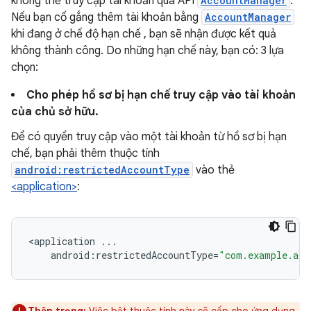
không thể truy cập tài khoản qua API
AccountManager
.
Nếu bạn cố gắng thêm tài khoản bằng
AccountManager
khi đang ở chế độ hạn chế , bạn sẽ nhận được kết quả
không thành công. Do những hạn chế này, bạn có: 3 lựa
chọn:
Cho phép hồ sơ bị hạn chế truy cập vào tài khoản
của chủ sở hữu.
Để có quyền truy cập vào một tài khoản từ hồ sơ bị hạn
chế, bạn phải thêm thuộc tính
android:restrictedAccountType
vào thẻ
<application>
:
<
application
...
android
:
restrictedAccountType
=
"com.example.acc