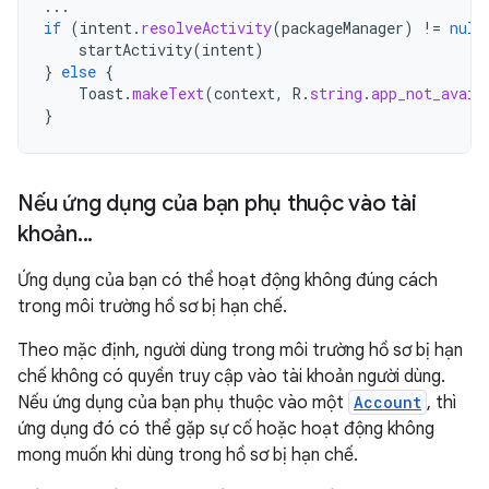
...
if
(
intent
.
resolveActivity
(
packageManager
)
!=
null
startActivity
(
intent
)
}
else
{
Toast
.
makeText
(
context
,
R
.
string
.
app_not_avail
}
Nếu ứng dụng của bạn phụ thuộc vào tài
khoản
.
.
.
Ứng dụng của bạn có thể hoạt động không đúng cách
trong môi trường hồ sơ bị hạn chế.
Theo mặc định, người dùng trong môi trường hồ sơ bị hạn
chế không có quyền truy cập vào tài khoản người dùng.
Nếu ứng dụng của bạn phụ thuộc vào một
Account
, thì
ứng dụng đó có thể gặp sự cố hoặc hoạt động không
mong muốn khi dùng trong hồ sơ bị hạn chế.