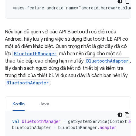
<uses-feature android:name="android.hardware.bluet
Nếu bạn đã quen với các API Bluetooth cổ điển của
Android, hãy lưu ý rằng việc sử dụng Bluetooth LE API có
một số điểm khác biệt. Quan trọng nhất là giờ đây đã có
lớp
BluetoothManager
mà bạn nên dùng cho một số
thao tác cấp cao chẳng hạn như lấy
BluetoothAdapter
,
lấy danh sách người dùng đã kết nối thiết bị và kiểm tra
trạng thái của thiết bị. Ví dụ: sau đây là cách bạn nên lấy
BluetoothAdapter
:
Kotlin
Java
val
bluetoothManager
=
getSystemService
(
Context
.
BL
bluetoothAdapter
=
bluetoothManager
.
adapter