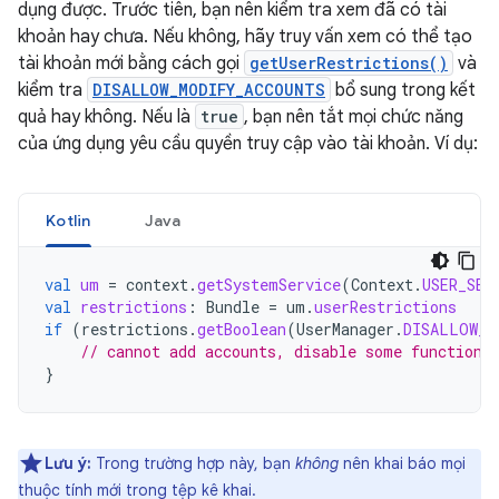
dụng được. Trước tiên, bạn nên kiểm tra xem đã có tài
khoản hay chưa. Nếu không, hãy truy vấn xem có thể tạo
tài khoản mới bằng cách gọi
getUserRestrictions()
và
kiểm tra
DISALLOW_MODIFY_ACCOUNTS
bổ sung trong kết
quả hay không. Nếu là
true
, bạn nên tắt mọi chức năng
của ứng dụng yêu cầu quyền truy cập vào tài khoản. Ví dụ:
Kotlin
Java
val
um
=
context
.
getSystemService
(
Context
.
USER_SER
val
restrictions
:
Bundle
=
um
.
userRestrictions
if
(
restrictions
.
getBoolean
(
UserManager
.
DISALLOW_M
// cannot add accounts, disable some functiona
}
Lưu ý:
Trong trường hợp này, bạn
không
nên khai báo mọi
thuộc tính mới trong tệp kê khai.