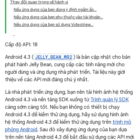
Thay đổi quan trọng về hành vi
Nếu ứng dụng của bạn dùng ý định ngầm ẩn...
Nếu ứng dụng của bạn phụ thuộc vào tài khoản...
Nếu ứng dụng của bạn sử dụng VideoView...
Cấp độ API: 18
Android 4.3 (
JELLY_BEAN_MR2
) là bản cập nhật cho bản
phát hành Jelly Bean, cung cấp các tính năng mới cho
người dùng và ứng dụng nhà phát triển. Tài liệu này giới
thiệu về các API mới đáng chú ý nhất.
Là nhà phát triển ứng dụng, bạn nên tải hình ảnh hệ thống
Android 4.3 và nền tảng SDK xuống từ
Trình quản lý SDK
càng sớm càng tốt. Nếu bạn không có thiết bị chạy
Android 4.3 để kiểm thử ứng dụng, hãy sử dụng hình ảnh
hệ thống Android 4.3 để kiểm thử ứng dụng trên
trình mô
phỏng Android
. Sau đó xây dựng ứng dụng của bạn dựa
trên nền tảng Android 4.3 để bắt đầu sử dụng các API mới