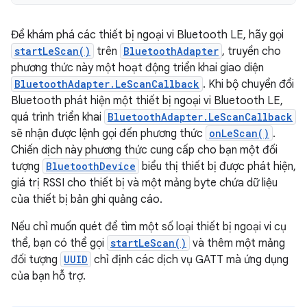
Để khám phá các thiết bị ngoại vi Bluetooth LE, hãy gọi
startLeScan()
trên
BluetoothAdapter
, truyền cho
phương thức này một hoạt động triển khai giao diện
BluetoothAdapter.LeScanCallback
. Khi bộ chuyển đổi
Bluetooth phát hiện một thiết bị ngoại vi Bluetooth LE,
quá trình triển khai
BluetoothAdapter.LeScanCallback
sẽ nhận được lệnh gọi đến phương thức
onLeScan()
.
Chiến dịch này phương thức cung cấp cho bạn một đối
tượng
BluetoothDevice
biểu thị thiết bị được phát hiện,
giá trị RSSI cho thiết bị và một mảng byte chứa dữ liệu
của thiết bị bản ghi quảng cáo.
Nếu chỉ muốn quét để tìm một số loại thiết bị ngoại vi cụ
thể, bạn có thể gọi
startLeScan()
và thêm một mảng
đối tượng
UUID
chỉ định các dịch vụ GATT mà ứng dụng
của bạn hỗ trợ.