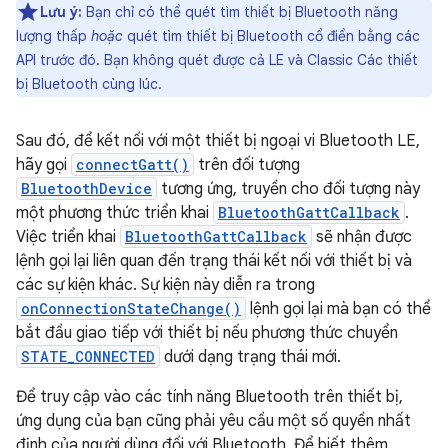
Lưu ý:
Bạn chỉ có thể quét tìm thiết bị Bluetooth năng
lượng thấp
hoặc
quét tìm thiết bị Bluetooth cổ điển bằng các
API trước đó. Bạn không quét được cả LE và Classic Các thiết
bị Bluetooth cùng lúc.
Sau đó, để kết nối với một thiết bị ngoại vi Bluetooth LE,
hãy gọi
connectGatt()
trên đối tượng
BluetoothDevice
tương ứng, truyền cho đối tượng này
một phương thức triển khai
BluetoothGattCallback
.
Việc triển khai
BluetoothGattCallback
sẽ nhận được
lệnh gọi lại liên quan đến trạng thái kết nối với thiết bị và
các sự kiện khác. Sự kiện này diễn ra trong
onConnectionStateChange()
lệnh gọi lại mà bạn có thể
bắt đầu giao tiếp với thiết bị nếu phương thức chuyển
STATE_CONNECTED
dưới dạng trạng thái mới.
Để truy cập vào các tính năng Bluetooth trên thiết bị,
ứng dụng của bạn cũng phải yêu cầu một số quyền nhất
định của người dùng đối với Bluetooth. Để biết thêm