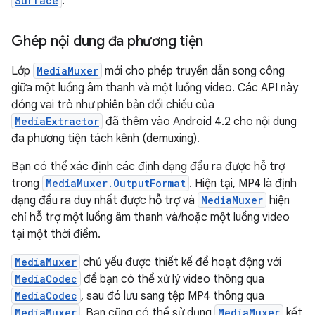
Surface
.
Ghép nội dung đa phương tiện
Lớp
MediaMuxer
mới cho phép truyền dẫn song công
giữa một luồng âm thanh và một luồng video. Các API này
đóng vai trò như phiên bản đối chiếu của
MediaExtractor
đã thêm vào Android 4.2 cho nội dung
đa phương tiện tách kênh (demuxing).
Bạn có thể xác định các định dạng đầu ra được hỗ trợ
trong
MediaMuxer.OutputFormat
. Hiện tại, MP4 là định
dạng đầu ra duy nhất được hỗ trợ và
MediaMuxer
hiện
chỉ hỗ trợ một luồng âm thanh và/hoặc một luồng video
tại một thời điểm.
MediaMuxer
chủ yếu được thiết kế để hoạt động với
MediaCodec
để bạn có thể xử lý video thông qua
MediaCodec
, sau đó lưu sang tệp MP4 thông qua
MediaMuxer
. Bạn cũng có thể sử dụng
MediaMuxer
kết