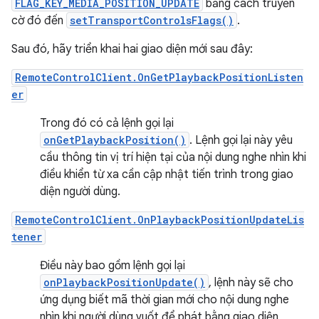
FLAG_KEY_MEDIA_POSITION_UPDATE
bằng cách truyền
cờ đó đến
setTransportControlsFlags()
.
Sau đó, hãy triển khai hai giao diện mới sau đây:
RemoteControlClient.OnGetPlaybackPositionListen
er
Trong đó có cả lệnh gọi lại
onGetPlaybackPosition()
. Lệnh gọi lại này yêu
cầu thông tin vị trí hiện tại của nội dung nghe nhìn khi
điều khiển từ xa cần cập nhật tiến trình trong giao
diện người dùng.
RemoteControlClient.OnPlaybackPositionUpdateLis
tener
Điều này bao gồm lệnh gọi lại
onPlaybackPositionUpdate()
, lệnh này sẽ cho
ứng dụng biết mã thời gian mới cho nội dung nghe
nhìn khi người dùng vuốt để phát bằng giao diện