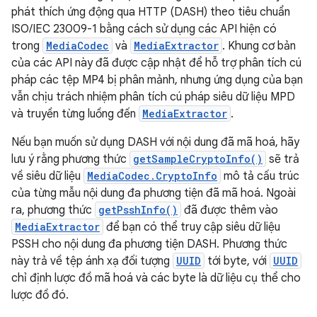
phát thích ứng động qua HTTP (DASH) theo tiêu chuẩn
ISO/IEC 23009-1 bằng cách sử dụng các API hiện có
trong
MediaCodec
và
MediaExtractor
. Khung cơ bản
của các API này đã được cập nhật để hỗ trợ phân tích cú
pháp các tệp MP4 bị phân mảnh, nhưng ứng dụng của bạn
vẫn chịu trách nhiệm phân tích cú pháp siêu dữ liệu MPD
và truyền từng luồng đến
MediaExtractor
.
Nếu bạn muốn sử dụng DASH với nội dung đã mã hoá, hãy
lưu ý rằng phương thức
getSampleCryptoInfo()
sẽ trả
về siêu dữ liệu
MediaCodec.CryptoInfo
mô tả cấu trúc
của từng mẫu nội dung đa phương tiện đã mã hoá. Ngoài
ra, phương thức
getPsshInfo()
đã được thêm vào
MediaExtractor
để bạn có thể truy cập siêu dữ liệu
PSSH cho nội dung đa phương tiện DASH. Phương thức
này trả về tệp ánh xạ đối tượng
UUID
tới byte, với
UUID
chỉ định lược đồ mã hoá và các byte là dữ liệu cụ thể cho
lược đồ đó.