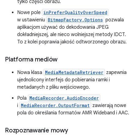
tylko części obrazu.
Nowe pole
inPreferQualityOverSpeed
w ustawieniu
BitmapFactory.Options
pozwala
aplikacjom używać do dekodowania JPEG
dokładniejszej, ale nieco wolniejszej metody IDCT.
To z kolei poprawia jakość odtworzonego obrazu.
Platforma mediów
Nowa klasa
MediaMetadataRetriever
zapewnia
ujednolicony interfejs do pobierania ramki i
metadanych z pliku wejściowego.
Pola
MediaRecorder.AudioEncoder
i
MediaRecorder.OutputFormat
zawierają nowe
pola do określania formatów AMR Wideband i AAC.
Rozpoznawanie mowy