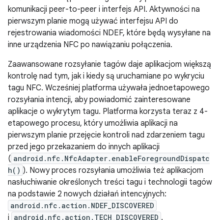
komunikacji peer-to-peer i interfejs API. Aktywności na
pierwszym planie mogą używać interfejsu API do
rejestrowania wiadomości NDEF, które będą wysyłane na
inne urządzenia NFC po nawiązaniu połączenia.
Zaawansowane rozsyłanie tagów daje aplikacjom większą
kontrolę nad tym, jak i kiedy są uruchamiane po wykryciu
tagu NFC. Wcześniej platforma używała jednoetapowego
rozsyłania intencji, aby powiadomić zainteresowane
aplikacje o wykrytym tagu. Platforma korzysta teraz z 4-
etapowego procesu, który umożliwia aplikacji na
pierwszym planie przejęcie kontroli nad zdarzeniem tagu
przed jego przekazaniem do innych aplikacji
(
android.nfc.NfcAdapter.enableForegroundDispatc
h()
). Nowy proces rozsyłania umożliwia też aplikacjom
nasłuchiwanie określonych treści tagu i technologii tagów
na podstawie 2 nowych działań intencyjnych:
android.nfc.action.NDEF_DISCOVERED
i
android.nfc.action.TECH_DISCOVERED
.