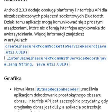
Android 2.3.3 dodaje obsługę platformy i interfejsu API dla
niezabezpieczonych połączeń socketowych Bluetooth.
Dzięki temu aplikacje mogą komunikować się z prostymi
urządzeniami, które nie oferują interfejsu użytkownika do
uwierzytelniania. Więcej informacji znajdziesz
w artykułach
createInsecureRfcommSocketToServiceRecord(java
.util.UUID)
i
listenUsingInsecureRfcommWithServiceRecord(jav
a.lang.String, java.util.UUID)
.
Grafika
Nowa klasa
BitmapRegionDecoder
umożliwia
aplikacjom dekodowanie prostokątnego obszaru
obrazu. Interfejs API jest szczególnie przydatny, gdy
oryginalny obraz jest duży, a aplikacja potrzebuje