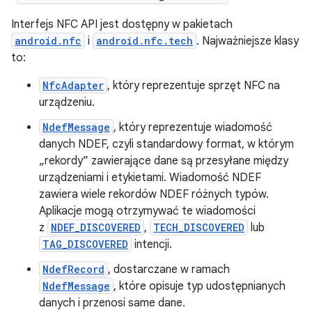
Interfejs NFC API jest dostępny w pakietach
android.nfc
i
android.nfc.tech
. Najważniejsze klasy
to:
NfcAdapter
, który reprezentuje sprzęt NFC na
urządzeniu.
NdefMessage
, który reprezentuje wiadomość
danych NDEF, czyli standardowy format, w którym
„rekordy” zawierające dane są przesyłane między
urządzeniami i etykietami. Wiadomość NDEF
zawiera wiele rekordów NDEF różnych typów.
Aplikacje mogą otrzymywać te wiadomości
z
NDEF_DISCOVERED
,
TECH_DISCOVERED
lub
TAG_DISCOVERED
intencji.
NdefRecord
, dostarczane w ramach
NdefMessage
, które opisuje typ udostępnianych
danych i przenosi same dane.