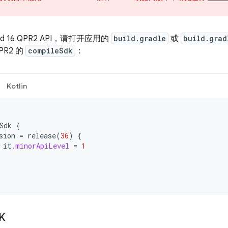
。
id 16 QPR2 API，请打开应用的
build.gradle
或
build.grad
QPR2 的
compileSdk
：
Kotlin
Sdk
{
sion
=
release
(
36
)
{
it
.
minorApiLevel
=
1
K