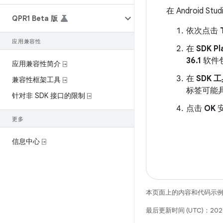
在 Android S
QPR1 Beta 版
依次点击
应用兼容性
在
SDK P
36.1
软件
应用兼容性简介 ⍈
在
SDK 
兼容性框架工具 ⍈
标签可能
针对非 SDK 接口的限制 ⍈
点击
OK
安
更多
信息中心 ⍈
本页面上的内容和代码示
最后更新时间 (UTC)：2026