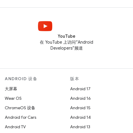
YouTube
在 YouTube 上访问“Android
Developers”频道
ANDROID 设备
版本
大屏幕
Android 17
Wear OS
Android 16
ChromeOS 设备
Android 15
Android for Cars
Android 14
Android TV
Android 13