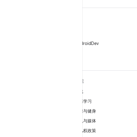
X
在 X 上关注 @AndroidDev
关于 ANDROID
发现
Android
游戏
适用于企业的 Android
机器学习
安全
健康与健身
源代码
相机与媒体
新闻
隐私权政策