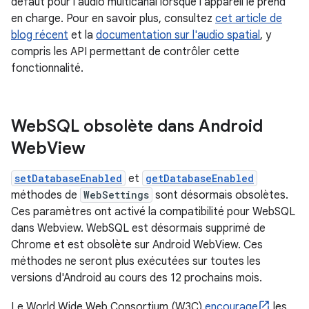
défaut pour l'audio multicanal lorsque l'appareil le prend
en charge. Pour en savoir plus, consultez
cet article de
blog récent
et la
documentation sur l'audio spatial
, y
compris les API permettant de contrôler cette
fonctionnalité.
Web
SQL obsolète dans Android
Web
View
setDatabaseEnabled
et
getDatabaseEnabled
méthodes de
WebSettings
sont désormais obsolètes.
Ces paramètres ont activé la compatibilité pour WebSQL
dans Webview. WebSQL est désormais supprimé de
Chrome et est obsolète sur Android WebView. Ces
méthodes ne seront plus exécutées sur toutes les
versions d'Android au cours des 12 prochains mois.
Le World Wide Web Consortium (W3C)
encourage
les