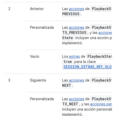
Playback
Sta
2
Anterior
Las
acciones
de
PREVIOUS
.
Playback
Sta
Personalizada
Las
acciones
de
TO
_
PREVIOUS
, y las
acciones 
State
incluyen una acción per
implementó.
Playback
State
Vacío
Los
extras
de
true
para la clave
SESSION_EXTRAS_KEY_SLOT_
Playback
Sta
3
Siguiente
Las
acciones
de
NEXT
.
Playback
Sta
Personalizada
Las
acciones
de
TO
_
NEXT
, y las
acciones perso
incluyen una acción personaliz
implementó.