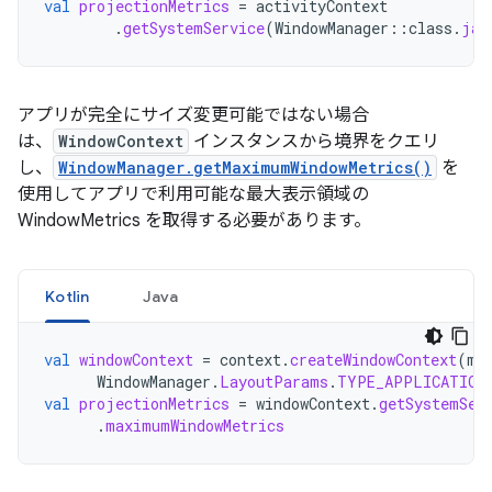
val
projectionMetrics
=
activityContext
.
getSystemService
(
WindowManager
::
class
.
jav
アプリが完全にサイズ変更可能ではない場合
は、
WindowContext
インスタンスから境界をクエリ
し、
WindowManager.getMaximumWindowMetrics()
を
使用してアプリで利用可能な最大表示領域の
WindowMetrics を取得する必要があります。
Kotlin
Java
val
windowContext
=
context
.
createWindowContext
(
mC
WindowManager
.
LayoutParams
.
TYPE_APPLICATION
val
projectionMetrics
=
windowContext
.
getSystemSer
.
maximumWindowMetrics