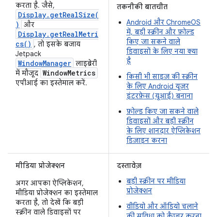
करता है. जैसे,
तकनीकी बातचीत
Display.getRealSize(
Android और ChromeOS
)
और
में, बड़ी स्क्रीन और फ़ोल्ड
Display.getRealMetri
किए जा सकने वाले
cs()
, तो इसके बजाय
डिवाइसों के लिए नया क्या
Jetpack
है
WindowManager
लाइब्रेरी
WindowMetrics
में मौजूद
किसी भी साइज़ की स्क्रीन
एपीआई का इस्तेमाल करें.
के लिए Android यूज़र
इंटरफ़ेस (यूआई) बनाना
फ़ोल्ड किए जा सकने वाले
डिवाइसों और बड़ी स्क्रीन
के लिए शानदार ऐप्लिकेशन
डिज़ाइन करना
मीडिया प्रोजेक्शन
दस्तावेज़
बड़ी स्क्रीन पर मीडिया
अगर आपका ऐप्लिकेशन,
प्रोजेक्शन
मीडिया प्रोजेक्शन का इस्तेमाल
करता है, तो देखें कि बड़ी
वीडियो और ऑडियो चलाने
स्क्रीन वाले डिवाइसों पर
की सुविधा को कैप्चर करना