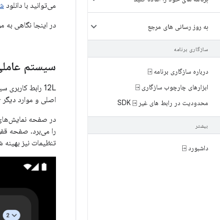
می‌توانید با دانلود
شب
در اینجا نگاهی به مو
به روز رسانی های مرجع
سازگاری برنامه
سیستم عاملی
درباره سازگاری برنامه ⍈
ابزارهای چارچوب سازگاری ⍈
12L رابط کاربری
اصلی و موارد دیگر - 
محدودیت در رابط های غیر SDK ⍈
در صفحه نمایش‌های 
بیشتر
را می‌برد. صفحه قفل
تنظیمات نیز بهینه شد
داشبورد ⍈