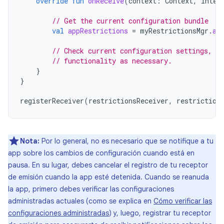
override
fun
onReceive
(
context
:
Context
,
inten
// Get the current configuration bundle
val
appRestrictions
=
myRestrictionsMgr
.
ap
// Check current configuration settings, c
// functionality as necessary.
}
}
registerReceiver
(
restrictionsReceiver
,
restriction
Nota:
Por lo general, no es necesario que se notifique a tu
app sobre los cambios de configuración cuando está en
pausa. En su lugar, debes cancelar el registro de tu receptor
de emisión cuando la app esté detenida. Cuando se reanuda
la app, primero debes verificar las configuraciones
administradas actuales (como se explica en
Cómo verificar las
configuraciones administradas
) y, luego, registrar tu receptor