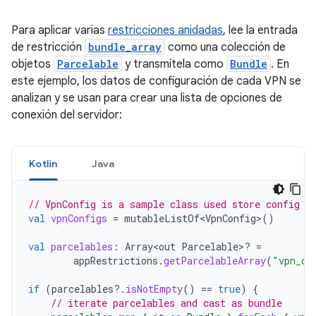
Para aplicar varias
restricciones anidadas
, lee la entrada
de restricción
bundle_array
como una colección de
objetos
Parcelable
y transmítela como
Bundle
. En
este ejemplo, los datos de configuración de cada VPN se
analizan y se usan para crear una lista de opciones de
conexión del servidor:
Kotlin
Java
// VpnConfig is a sample class used store config d
val
vpnConfigs
=
mutableListOf<VpnConfig>
()
val
parcelables
:
Array<out
Parcelable>? 
=
appRestrictions
.
getParcelableArray
(
"vpn_co
if
(
parcelables
?.
isNotEmpty
()
==
true
)
{
// iterate parcelables and cast as bundle