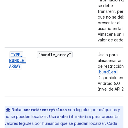
información qu
se debe
transferir, pero
que no se debe
presentar al
usuario en la IU.
Almacena un so
valor de cadena
TYPE
_
"bundle
_
array"
Úsalo para
BUNDLE
_
almacenar array
ARRAY
de restricción
bundles
.
Disponible en
Android 6.0
(nivel de API 23)
Nota:
son legibles por máquinas y
android:entryValues
no se pueden localizar. Usa
para presentar
android:entries
valores legibles por humanos que se puedan localizar. Cada