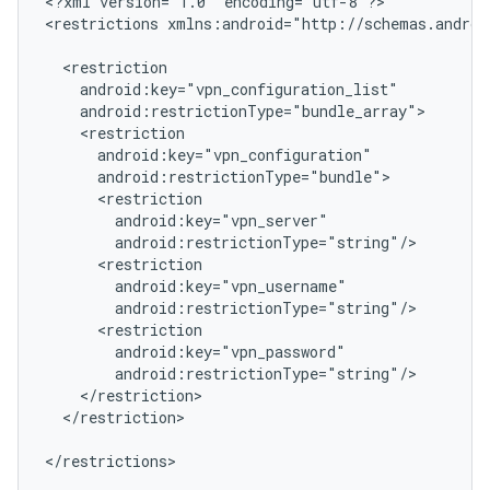
<?xml
version="1.0"
encoding="utf-8"?>

<restrictions
xmlns:android="http://schemas.androi
</restriction>

</restrictions>