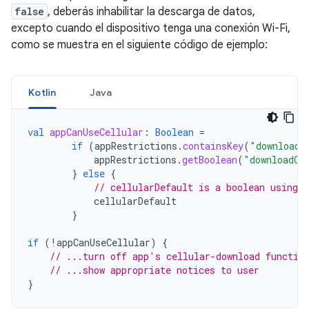
false
, deberás inhabilitar la descarga de datos,
excepto cuando el dispositivo tenga una conexión Wi-Fi,
como se muestra en el siguiente código de ejemplo:
Kotlin
Java
val
appCanUseCellular
:
Boolean
=
if
(
appRestrictions
.
containsKey
(
"downloadO
appRestrictions
.
getBoolean
(
"downloadOn
}
else
{
// cellularDefault is a boolean using 
cellularDefault
}
if
(
!
appCanUseCellular
)
{
// ...turn off app's cellular-download functio
// ...show appropriate notices to user
}