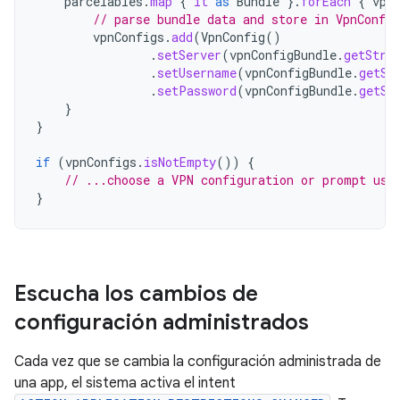
parcelables
.
map
{
it
as
Bundle
}.
forEach
{
vpn
// parse bundle data and store in VpnConfig
vpnConfigs
.
add
(
VpnConfig
()
.
setServer
(
vpnConfigBundle
.
getStri
.
setUsername
(
vpnConfigBundle
.
getSt
.
setPassword
(
vpnConfigBundle
.
getSt
}
}
if
(
vpnConfigs
.
isNotEmpty
())
{
// ...choose a VPN configuration or prompt use
}
Escucha los cambios de
configuración administrados
Cada vez que se cambia la configuración administrada de
una app, el sistema activa el intent