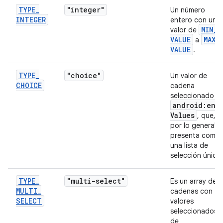
TYPE
_
"integer"
Un número
INTEGER
entero con un
MIN
_
valor de
VALUE
MAX
_
a
VALUE
.
TYPE
_
"choice"
Un valor de
CHOICE
cadena
seleccionado d
android:ent
Values
, que,
por lo general, 
presenta como
una lista de
selección única.
TYPE
_
"multi-select"
Es un array de
MULTI
_
cadenas con
SELECT
valores
seleccionados
de