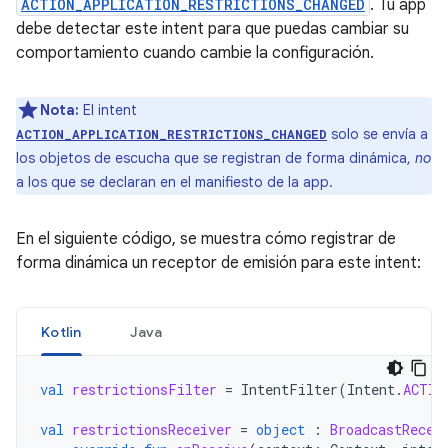
ACTION_APPLICATION_RESTRICTIONS_CHANGED
. Tu app
debe detectar este intent para que puedas cambiar su
comportamiento cuando cambie la configuración.
Nota:
El intent
solo se envía a
ACTION_APPLICATION_RESTRICTIONS_CHANGED
los objetos de escucha que se registran de forma dinámica,
no
a los que se declaran en el manifiesto de la app.
En el siguiente código, se muestra cómo registrar de
forma dinámica un receptor de emisión para este intent:
Kotlin
Java
val
restrictionsFilter
=
IntentFilter
(
Intent
.
ACTIO
val
restrictionsReceiver
=
object
:
BroadcastRecei