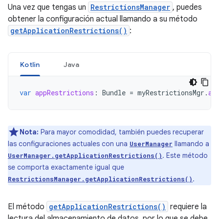
Una vez que tengas un
RestrictionsManager
, puedes
obtener la configuración actual llamando a su método
getApplicationRestrictions()
:
Kotlin
Java
var
appRestrictions
:
Bundle
=
myRestrictionsMgr
.
ap
Nota:
Para mayor comodidad, también puedes recuperar
las configuraciones actuales con una
llamando a
UserManager
. Este método
UserManager.getApplicationRestrictions()
se comporta exactamente igual que
.
RestrictionsManager.getApplicationRestrictions()
El método
getApplicationRestrictions()
requiere la
lectura del almacenamiento de datos, por lo que se debe