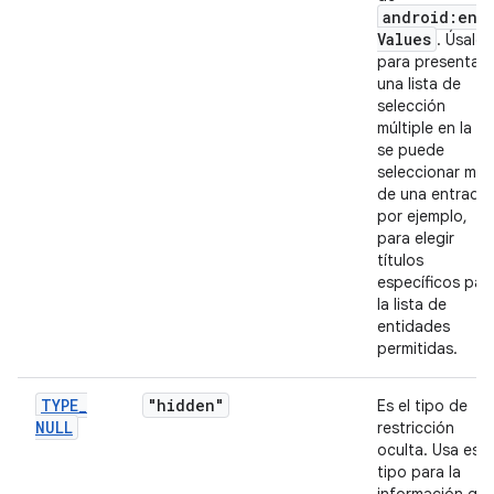
android:ent
Values
. Úsalo
para presentar
una lista de
selección
múltiple en la q
se puede
seleccionar más
de una entrada,
por ejemplo,
para elegir
títulos
específicos par
la lista de
entidades
permitidas.
TYPE
_
"hidden"
Es el tipo de
NULL
restricción
oculta. Usa est
tipo para la