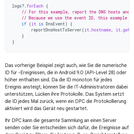
logs
?.
forEach
{
// For this example, report the DNS hosts and 
// Because we use the event ID, this example r
if
(
it
is
DnsEvent
)
{
reportDnsHostToServer
(
it
.
hostname
,
it
.
getT
}
}
Das vorherige Beispiel zeigt auch, wie Sie die numerische
ID für -Ereignissen, die in Android 9.0 (API-Level 28) oder
höher enthalten sind. Da die ID monoton für jedes
Ereignis ansteigt, können Sie die IT-Administratoren dabei
unterstützen, Lücken ihre Protokolle. Das System setzt
die ID jedes Mal zurück, wenn ein DPC die Protokollierung
aktiviert wird das Gerät neu gestartet.
Ihr DPC kann die gesamte Sammlung an einen Server
senden oder Sie entscheiden sich dafür, die Ereignisse auf