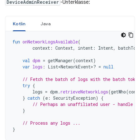
DeviceAdminReceiver
-Unterklasse:
Kotlin
Java
fun
onNetworkLogsAvailable
(
context
:
Context
,
intent
:
Intent
,
batchTok
val
dpm
=
getManager
(
context
)
var
logs
:
List<NetworkEvent>? 
=
null
// Fetch the batch of logs with the batch toke
try
{
logs
=
dpm
.
retrieveNetworkLogs
(
getWho
(
cont
}
catch
(
e
:
SecurityException
)
{
// Perhaps an unaffiliated user - handle t
}
// Process any logs ...
}