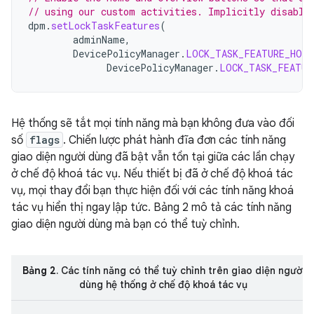
// using our custom activities. Implicitly disable
dpm
.
setLockTaskFeatures
(
adminName
,
DevicePolicyManager
.
LOCK_TASK_FEATURE_HOME
DevicePolicyManager
.
LOCK_TASK_FEATUR
Hệ thống sẽ tắt mọi tính năng mà bạn không đưa vào đối
số
flags
. Chiến lược phát hành đĩa đơn các tính năng
giao diện người dùng đã bật vẫn tồn tại giữa các lần chạy
ở chế độ khoá tác vụ. Nếu thiết bị đã ở chế độ khoá tác
vụ, mọi thay đổi bạn thực hiện đối với các tính năng khoá
tác vụ hiển thị ngay lập tức. Bảng 2 mô tả các tính năng
giao diện người dùng mà bạn có thể tuỳ chỉnh.
Bảng 2
. Các tính năng có thể tuỳ chỉnh trên giao diện người
dùng hệ thống ở chế độ khoá tác vụ