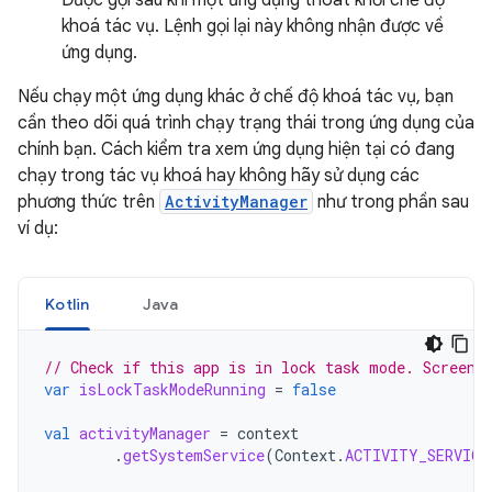
Được gọi sau khi một ứng dụng thoát khỏi chế độ
khoá tác vụ. Lệnh gọi lại này không nhận được về
ứng dụng.
Nếu chạy một ứng dụng khác ở chế độ khoá tác vụ, bạn
cần theo dõi quá trình chạy trạng thái trong ứng dụng của
chính bạn. Cách kiểm tra xem ứng dụng hiện tại có đang
chạy trong tác vụ khoá hay không hãy sử dụng các
phương thức trên
ActivityManager
như trong phần sau
ví dụ:
Kotlin
Java
// Check if this app is in lock task mode. Screen 
var
isLockTaskModeRunning
=
false
val
activityManager
=
context
.
getSystemService
(
Context
.
ACTIVITY_SERVICE