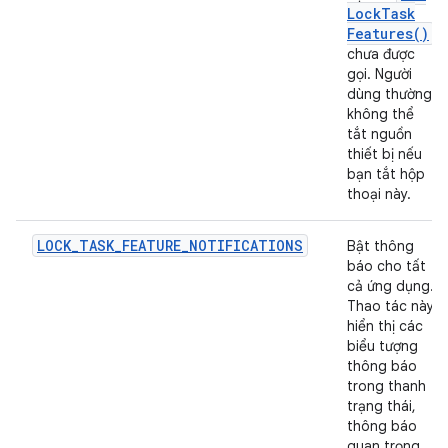
Lock
Task
Features(
)
chưa được
gọi. Người
dùng thường
không thể
tắt nguồn
thiết bị nếu
bạn tắt hộp
thoại này.
LOCK_TASK_FEATURE_NOTIFICATIONS
Bật thông
báo cho tất
cả ứng dụng.
Thao tác này
hiển thị các
biểu tượng
thông báo
trong thanh
trạng thái,
thông báo
quan trọng