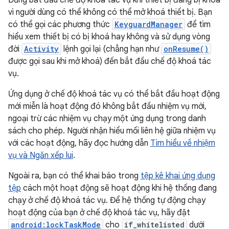
Đừng bắt đầu chế độ khoá tác vụ khi thiết bị đang bị khoá
vì người dùng có thể không có thể mở khoá thiết bị. Bạn
có thể gọi các phương thức
KeyguardManager
để tìm
hiểu xem thiết bị có bị khoá hay không và sử dụng vòng
đời
Activity
lệnh gọi lại (chẳng hạn như
onResume()
được gọi sau khi mở khoá) đến bắt đầu chế độ khoá tác
vụ.
Ứng dụng ở chế độ khoá tác vụ có thể bắt đầu hoạt động
mới miễn là hoạt động đó không bắt đầu nhiệm vụ mới,
ngoại trừ các nhiệm vụ chạy một ứng dụng trong danh
sách cho phép. Người nhận hiểu mối liên hệ giữa nhiệm vụ
với các hoạt động, hãy đọc hướng dẫn
Tìm hiểu về nhiệm
vụ và Ngăn xếp lui
.
Ngoài ra, bạn có thể khai báo trong
tệp kê khai ứng dụng
tệp
cách một hoạt động sẽ hoạt động khi hệ thống đang
chạy ở chế độ khoá tác vụ. Để hệ thống tự động chạy
hoạt động của bạn ở chế độ khoá tác vụ, hãy đặt
android:lockTaskMode
cho
if_whitelisted
dưới