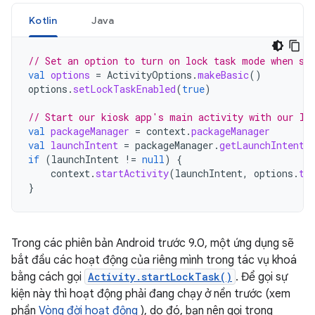
Kotlin
Java
// Set an option to turn on lock task mode when st
val
options
=
ActivityOptions
.
makeBasic
()
options
.
setLockTaskEnabled
(
true
)
// Start our kiosk app's main activity with our lo
val
packageManager
=
context
.
packageManager
val
launchIntent
=
packageManager
.
getLaunchIntentF
if
(
launchIntent
!=
null
)
{
context
.
startActivity
(
launchIntent
,
options
.
to
}
Trong các phiên bản Android trước 9.0, một ứng dụng sẽ
bắt đầu các hoạt động của riêng mình trong tác vụ khoá
bằng cách gọi
Activity.startLockTask()
. Để gọi sự
kiện này thì hoạt động phải đang chạy ở nền trước (xem
phần
Vòng đời hoạt động
), do đó, bạn nên gọi trong