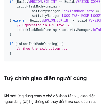
if
(
Build
.
VERSION
.
SDK_INT
>
=
Build
.
VERSION_CODES
.
M
isLockTaskModeRunning
=
activityManager
.
lockTaskModeState
==
ActivityManager
.
LOCK_TASK_MODE_LOCKED
}
else
if
(
Build
.
VERSION
.
SDK_INT
>
=
Build
.
VERSION_
// Deprecated in API level 23.
isLockTaskModeRunning
=
activityManager
.
isInLo
}
if
(
isLockTaskModeRunning
)
{
// Show the exit button ...
}
Tuỳ chỉnh giao diện người dùng
Khi một ứng dụng chạy ở chế độ khoá tác vụ, giao diện
người dùng (UI) hệ thống sẽ thay đổi theo các cách sau: