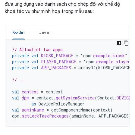
đưa ứng dụng vào danh sách cho phép đối với chế độ
khoá tác vụ như minh hoạ trong mẫu sau:
Kotlin
Java
// Allowlist two apps.
private
val
KIOSK_PACKAGE
=
"
com
.
example
.
kiosk
private
val
PLAYER_PACKAGE
=
"
com
.
example
.
player
private
val
APP_PACKAGES
=
arrayOf
(
KIOSK_PACKAGE
,
// ...
val
context
=
context
val
dpm
=
context
.
getSystemService
(
Context
.
DEVICE_
as
DevicePolicyManager
val
adminName
=
getComponentName
(
context
)
dpm
.
setLockTaskPackages
(
adminName
,
APP_PACKAGES
)