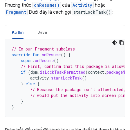
Phương thức
onResume()
của
Activity
hoặc
Fragment
Dưới đây là cách gọi
startLockTask()
:
Kotlin
Java
// In our Fragment subclass.
override
fun
onResume
()
{
super
.
onResume
()
// First, confirm that this package is allowli
if
(
dpm
.
isLockTaskPermitted
(
context
.
packageNam
activity
.
startLockTask
()
}
else
{
// Because the package isn't allowlisted, 
// would put the activity into screen pinn
}
}