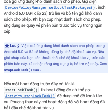
xoá gói ứng dụng khỏi danh sách cho phép. Gọi điện
DevicePolicyManager.setLockTaskPackages()
, inch
Android 6.0 (API cấp 23) trở lên và bỏ tên gói khỏi danh
sách cho phép. Khi bạn cập nhật danh sách cho phép,
ứng dụng sẽ quay về phiên bản trước tác vụ trong ngăn
xếp.
Lưu ý:
Việc xoá ứng dụng khỏi danh sách cho phép trong
Android 5.0 và 5.1 sẽ không dừng lại chế độ khoá tác vụ. Nếu
giải pháp của bạn cần thoát khỏi chế độ khoá tác vụ trên các
phiên bản này, xác nhận rằng ứng dụng tự hỗ trợ việc này. Xem
sau .
stopLockTask()
Nếu một hoạt động trước đây có tên là
startLockTask()
, thì hoạt động đó có thể gọi
Activity.stopLockTask()
để dừng chế độ khoá tác
vụ. Phương thức này chỉ hoạt động đối với hoạt động đã
bắt đầu chế độ khoá tác vụ.