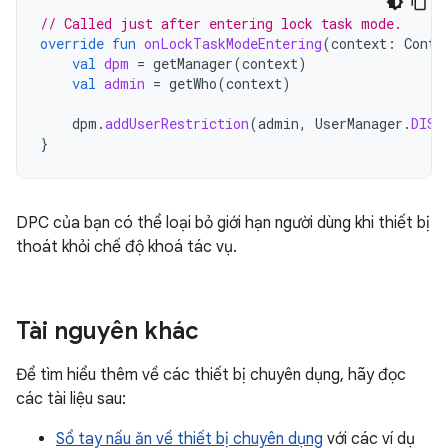
// Called just after entering lock task mode.
override
fun
onLockTaskModeEntering
(
context
:
Conte
val
dpm
=
getManager
(
context
)
val
admin
=
getWho
(
context
)
dpm
.
addUserRestriction
(
admin
,
UserManager
.
DISA
}
DPC của bạn có thể loại bỏ giới hạn người dùng khi thiết bị
thoát khỏi chế độ khoá tác vụ.
Tài nguyên khác
Để tìm hiểu thêm về các thiết bị chuyên dụng, hãy đọc
các tài liệu sau:
Sổ tay nấu ăn về thiết bị chuyên dụng
với các ví dụ