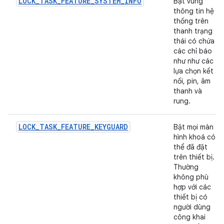
LOCK_TASK_FEATURE_SYSTEM_INFO
Bật vùng
thông tin hệ
thống trên
thanh trạng
thái có chứa
các chỉ báo
như như các
lựa chọn kết
nối, pin, âm
thanh và
rung.
LOCK_TASK_FEATURE_KEYGUARD
Bật mọi màn
hình khoá có
thể đã đặt
trên thiết bị.
Thường
không phù
hợp với các
thiết bị có
người dùng
công khai