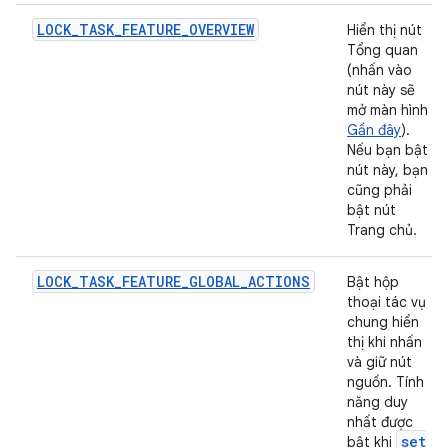
LOCK_TASK_FEATURE_OVERVIEW
Hiển thị nút
Tổng quan
(nhấn vào
nút này sẽ
mở màn hình
Gần đây
).
Nếu bạn bật
nút này, bạn
cũng phải
bật nút
Trang chủ.
LOCK_TASK_FEATURE_GLOBAL_ACTIONS
Bật hộp
thoại tác vụ
chung hiển
thị khi nhấn
và giữ nút
nguồn. Tính
năng duy
nhất được
set
bật khi