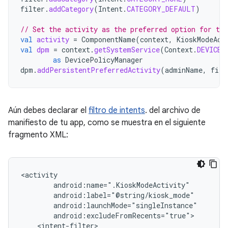
filter
.
addCategory
(
Intent
.
CATEGORY_DEFAULT
)
// Set the activity as the preferred option for the
val
activity
=
ComponentName
(
context
,
KioskModeAct
val
dpm
=
context
.
getSystemService
(
Context
.
DEVICE_
as
DevicePolicyManager
dpm
.
addPersistentPreferredActivity
(
adminName
,
filt
Aún debes declarar el
filtro de intents
. del archivo de
manifiesto de tu app, como se muestra en el siguiente
fragmento XML: