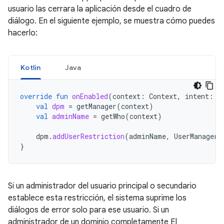
usuario las cerrara la aplicación desde el cuadro de
diálogo. En el siguiente ejemplo, se muestra cómo puedes
hacerlo:
Kotlin
Java
override
fun
onEnabled
(
context
:
Context
,
intent
:
I
val
dpm
=
getManager
(
context
)
val
adminName
=
getWho
(
context
)
dpm
.
addUserRestriction
(
adminName
,
UserManager
.
}
Si un administrador del usuario principal o secundario
establece esta restricción, el sistema suprime los
diálogos de error solo para ese usuario. Si un
administrador de un dominio completamente El