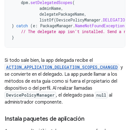
dpm
.
setDelegatedScopes
(
adminName
,
delegatePackageName
,
listOf
(
DevicePolicyManager
.
DELEGATION_
}
catch
(
e
:
PackageManager
.
NameNotFoundException
)
// The delegate app isn't installed. Send a re
}
Si todo sale bien, la app delegada recibe el
ACTION_APPLICATION_DELEGATION_SCOPES_CHANGED
y
se convierte en el delegado. La app puede llamar a los
métodos de esta guía como si fuera el propietario del
dispositivo o del perfil. Al realizar llamadas
DevicePolicyManager
, el delegado pasa
null
al
administrador componente.
Instala paquetes de aplicación