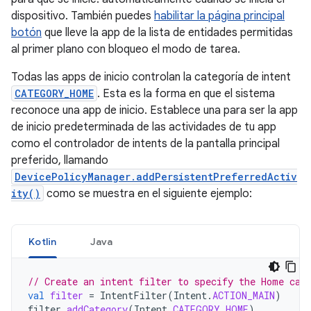
dispositivo. También puedes
habilitar la página principal
botón
que lleve la app de la lista de entidades permitidas
al primer plano con bloqueo el modo de tarea.
Todas las apps de inicio controlan la categoría de intent
CATEGORY_HOME
. Esta es la forma en que el sistema
reconoce una app de inicio. Establece una para ser la app
de inicio predeterminada de las actividades de tu app
como el controlador de intents de la pantalla principal
preferido, llamando
DevicePolicyManager.addPersistentPreferredActiv
ity()
como se muestra en el siguiente ejemplo:
Kotlin
Java
// Create an intent filter to specify the Home cat
val
filter
=
IntentFilter
(
Intent
.
ACTION_MAIN
)
filter
.
addCategory
(
Intent
.
CATEGORY_HOME
)