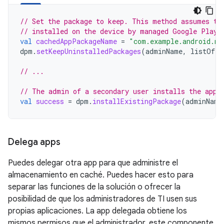
// Set the package to keep. This method assumes th
// installed on the device by managed Google Play.
val
cachedAppPackageName
=
"com.example.android.my
dpm
.
setKeepUninstalledPackages
(
adminName
,
listOf
(
c
// ...
// The admin of a secondary user installs the app.
val
success
=
dpm
.
installExistingPackage
(
adminName
Delega apps
Puedes delegar otra app para que administre el
almacenamiento en caché. Puedes hacer esto para
separar las funciones de la solución o ofrecer la
posibilidad de que los administradores de TI usen sus
propias aplicaciones. La app delegada obtiene los
mismos permisos que el administrador. este componente.