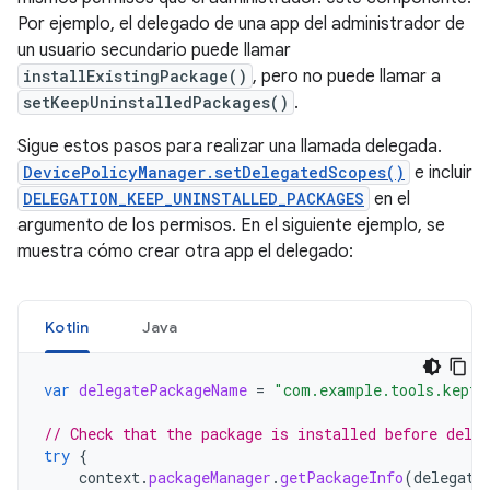
Por ejemplo, el delegado de una app del administrador de
un usuario secundario puede llamar
installExistingPackage()
, pero no puede llamar a
setKeepUninstalledPackages()
.
Sigue estos pasos para realizar una llamada delegada.
DevicePolicyManager.setDelegatedScopes()
e incluir
DELEGATION_KEEP_UNINSTALLED_PACKAGES
en el
argumento de los permisos. En el siguiente ejemplo, se
muestra cómo crear otra app el delegado:
Kotlin
Java
var
delegatePackageName
=
"com.example.tools.kept_
// Check that the package is installed before deleg
try
{
context
.
packageManager
.
getPackageInfo
(
delegate