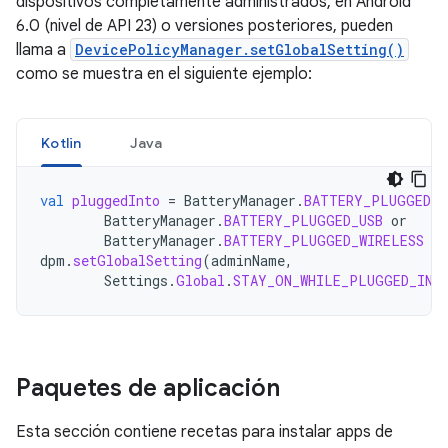
dispositivos completamente administrados, en Android
6.0 (nivel de API 23) o versiones posteriores, pueden
llama a
DevicePolicyManager.setGlobalSetting()
como se muestra en el siguiente ejemplo:
Kotlin
Java
val
pluggedInto
=
BatteryManager
.
BATTERY_PLUGGED_A
BatteryManager
.
BATTERY_PLUGGED_USB
or
BatteryManager
.
BATTERY_PLUGGED_WIRELESS
dpm
.
setGlobalSetting
(
adminName
,
Settings
.
Global
.
STAY_ON_WHILE_PLUGGED_IN
,
Paquetes de aplicación
Esta sección contiene recetas para instalar apps de