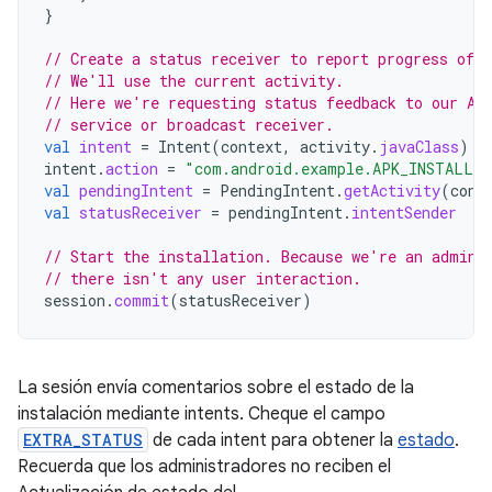
}
// Create a status receiver to report progress of t
// We'll use the current activity.
// Here we're requesting status feedback to our Ac
// service or broadcast receiver.
val
intent
=
Intent
(
context
,
activity
.
javaClass
)
intent
.
action
=
"com.android.example.APK_INSTALLA
val
pendingIntent
=
PendingIntent
.
getActivity
(
cont
val
statusReceiver
=
pendingIntent
.
intentSender
// Start the installation. Because we're an admin 
// there isn't any user interaction.
session
.
commit
(
statusReceiver
)
La sesión envía comentarios sobre el estado de la
instalación mediante intents. Cheque el campo
EXTRA_STATUS
de cada intent para obtener la
estado
.
Recuerda que los administradores no reciben el