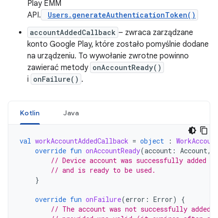
Play EMM
API.
Users.generateAuthenticationToken()
accountAddedCallback
– zwraca zarządzane
konto Google Play, które zostało pomyślnie dodane
na urządzeniu. To wywołanie zwrotne powinno
zawierać metody
onAccountReady()
i
onFailure()
.
Kotlin
Java
val
workAccountAddedCallback
=
object
:
WorkAccoun
override
fun
onAccountReady
(
account
:
Account
,
// Device account was successfully added to
// and is ready to be used.
}
override
fun
onFailure
(
error
:
Error
)
{
// The account was not successfully added.