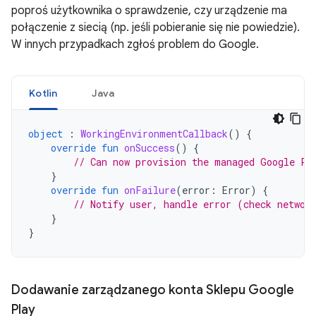
poproś użytkownika o sprawdzenie, czy urządzenie ma
połączenie z siecią (np. jeśli pobieranie się nie powiedzie).
W innych przypadkach zgłoś problem do Google.
Kotlin
Java
object
:
WorkingEnvironmentCallback
()
{
override
fun
onSuccess
()
{
// Can now provision the managed Google Pl
}
override
fun
onFailure
(
error
:
Error
)
{
// Notify user, handle error (check networ
}
}
Dodawanie zarządzanego konta Sklepu Google
Play