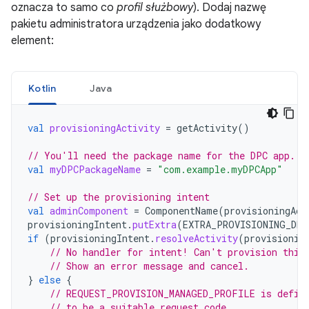
oznacza to samo co
profil służbowy
). Dodaj nazwę
pakietu administratora urządzenia jako dodatkowy
element:
Kotlin
Java
val
provisioningActivity
=
getActivity
()
// You'll need the package name for the DPC app.
val
myDPCPackageName
=
"com.example.myDPCApp"
// Set up the provisioning intent
val
adminComponent
=
ComponentName
(
provisioningAct
provisioningIntent
.
putExtra
(
EXTRA_PROVISIONING_DEV
if
(
provisioningIntent
.
resolveActivity
(
provisionin
// No handler for intent! Can't provision this
// Show an error message and cancel.
}
else
{
// REQUEST_PROVISION_MANAGED_PROFILE is defin
// to be a suitable request code