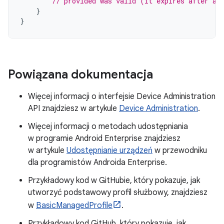
// provided was valid (it expires after a 
}
}
Powiązana dokumentacja
Więcej informacji o interfejsie Device Administration
API znajdziesz w artykule
Device Administration
.
Więcej informacji o metodach udostępniania
w programie Android Enterprise znajdziesz
w artykule
Udostępnianie urządzeń
w przewodniku
dla programistów Androida Enterprise.
Przykładowy kod w GitHubie, który pokazuje, jak
utworzyć podstawowy profil służbowy, znajdziesz
w
BasicManagedProfile
.
Przykładowy kod GitHub, który pokazuje, jak