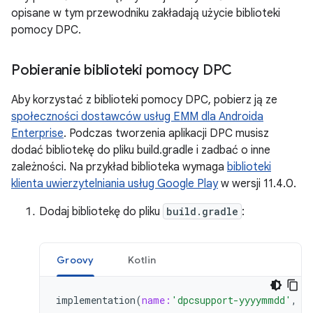
opisane w tym przewodniku zakładają użycie biblioteki
pomocy DPC.
Pobieranie biblioteki pomocy DPC
Aby korzystać z biblioteki pomocy DPC, pobierz ją ze
społeczności dostawców usług EMM dla Androida
Enterprise
. Podczas tworzenia aplikacji DPC musisz
dodać bibliotekę do pliku build.gradle i zadbać o inne
zależności. Na przykład biblioteka wymaga
biblioteki
klienta uwierzytelniania usług Google Play
w wersji 11.4.0.
Dodaj bibliotekę do pliku
build.gradle
:
Groovy
Kotlin
implementation
(
name:
'dpcsupport-yyyymmdd'
,
e