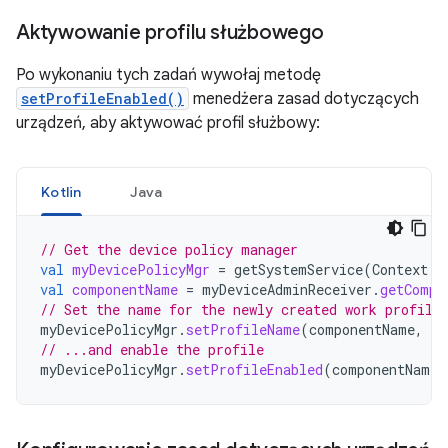
Aktywowanie profilu służbowego
Po wykonaniu tych zadań wywołaj metodę
setProfileEnabled()
menedżera zasad dotyczących
urządzeń, aby aktywować profil służbowy:
Kotlin
Java
// Get the device policy manager
val
myDevicePolicyMgr
=
getSystemService
(
Context
.
D
val
componentName
=
myDeviceAdminReceiver
.
getCompo
// Set the name for the newly created work profile
myDevicePolicyMgr
.
setProfileName
(
componentName
,
"M
// ...and enable the profile
myDevicePolicyMgr
.
setProfileEnabled
(
componentName
)