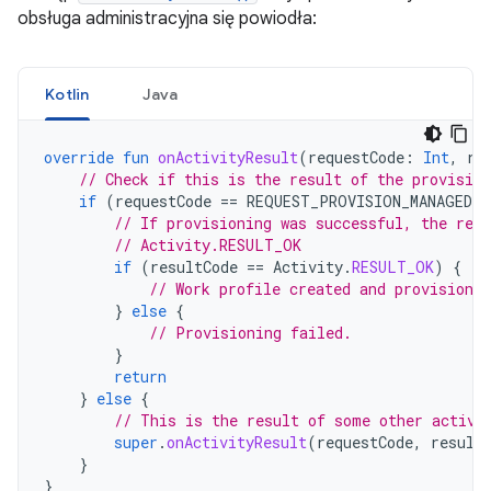
obsługa administracyjna się powiodła:
Kotlin
Java
override
fun
onActivityResult
(
requestCode
:
Int
,
re
// Check if this is the result of the provision
if
(
requestCode
==
REQUEST_PROVISION_MANAGED_
// If provisioning was successful, the resu
// Activity.RESULT_OK
if
(
resultCode
==
Activity
.
RESULT_OK
)
{
// Work profile created and provisioned
}
else
{
// Provisioning failed.
}
return
}
else
{
// This is the result of some other activi
super
.
onActivityResult
(
requestCode
,
result
}
}