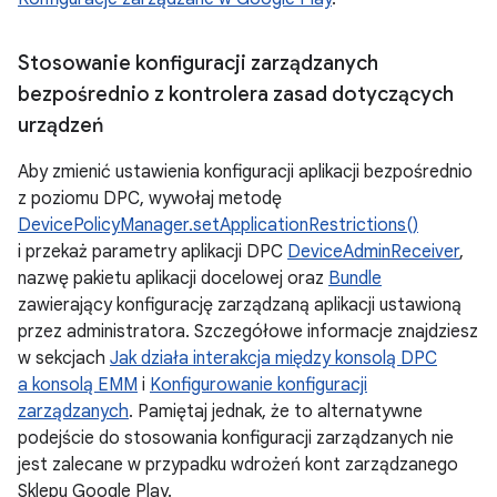
Stosowanie konfiguracji zarządzanych
bezpośrednio z kontrolera zasad dotyczących
urządzeń
Aby zmienić ustawienia konfiguracji aplikacji bezpośrednio
z poziomu DPC, wywołaj metodę
DevicePolicyManager.setApplicationRestrictions()
i przekaż parametry aplikacji DPC
DeviceAdminReceiver
,
nazwę pakietu aplikacji docelowej oraz
Bundle
zawierający konfigurację zarządzaną aplikacji ustawioną
przez administratora. Szczegółowe informacje znajdziesz
w sekcjach
Jak działa interakcja między konsolą DPC
a konsolą EMM
i
Konfigurowanie konfiguracji
zarządzanych
. Pamiętaj jednak, że to alternatywne
podejście do stosowania konfiguracji zarządzanych nie
jest zalecane w przypadku wdrożeń kont zarządzanego
Sklepu Google Play.