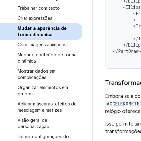
<Ellips
Trabalhar com texto
<Fi
Criar expressões
<!-
<Tr
Mudar a aparência de
forma dinâmica
Criar imagens animadas
</Ellip
</PartDraw>
Mudar o conteúdo de forma
dinâmica
Mostrar dados em
complicações
Transforma
Organizar elementos em
grupos
Embora seja po
ACCELEROMETE
Aplicar máscaras
,
efeitos de
mesclagem e matizes
relógio oferec
Visão geral da
Isso permite s
personalização
transformações
Definir configurações do