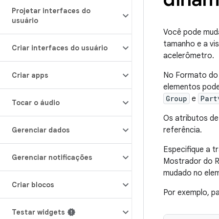
Projetar interfaces do
usuário
Você pode mudar
tamanho e a vis
Criar interfaces do usuário
acelerômetro.
No Formato do 
Criar apps
elementos pode
Group
e
Part
Tocar o áudio
Os atributos d
referência.
Gerenciar dados
Especifique a 
Gerenciar notificações
Mostrador do Re
mudado no elem
Criar blocos
Por exemplo, p
Testar widgets