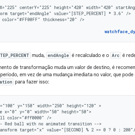
X="225"
centerY="225"
height="420"
width="420"
startAn
form
target="endAngle"
value="[STEP_PERCENT]
*
3.6"
color="#FF00FF"
thickness="20"
/>

watchface_d
TEP_PERCENT
muda,
endAngle
é recalculado e o
Arc
é red
ento de transformação muda um valor de destino, é recomen
período, em vez de uma mudança imediata no valor, que pode 
ation
para fazer isso:
x="100"
y="150"
width="250"
height="120"
e
x="0"
y="0"
width="50"
ll
color="#ff0000"
-
Red
ball
with
no
animated
transition
ansform
target="x"
value="[SECOND]
%
2
==
0
?
0
: