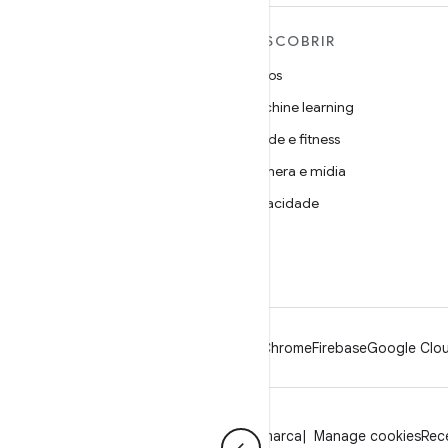
MAIS SOBRE O ANDROID
DESCOBRIR
Android
Jogos
Android para empresas
Machine learning
Segurança
Saúde e fitness
Source
Câmera e mídia
Notícias
Privacidade
Blog
5G
Podcasts
Android
Chrome
Firebase
Google Clou
Privacidade
Licença
Diretrizes da marca
Manage cookies
Rece