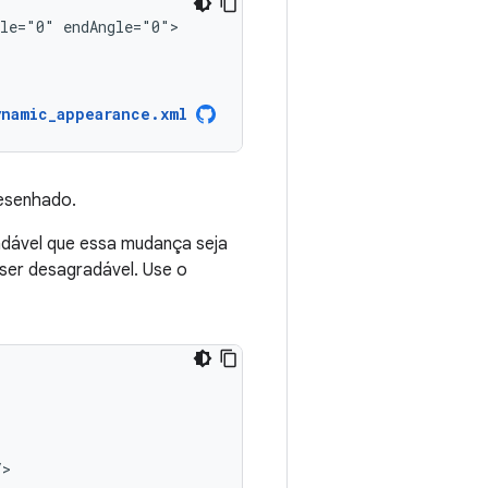
gle="0"
ynamic_appearance.xml
esenhado.
dável que essa mudança seja
ser desagradável. Use o