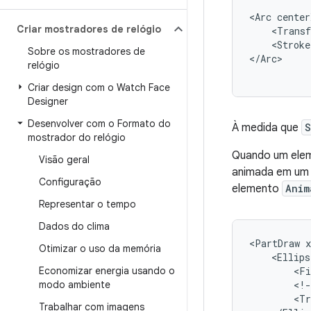
<Arc
center
Criar mostradores de relógio
<Trans
<Stroke
Sobre os mostradores de
</Arc>
relógio
Criar design com o Watch Face
Designer
Desenvolver com o Formato do
À medida que
S
mostrador do relógio
Quando um elem
Visão geral
animada em um 
Configuração
elemento
Anim
Representar o tempo
Dados do clima
<PartDraw
Otimizar o uso da memória
<Ellips
Economizar energia usando o
<Fi
modo ambiente
<!-
<Tr
Trabalhar com imagens