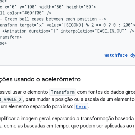
e
x="0"
y="100"
width="50"
ll
color="#00ff00"
-
Green
ball
eases
between
each
position
ansform
target="x"
value="[SECOND]
%
2
==
0
?
0
:
<Animation
duration="1"
interpolation="EASE_IN_OUT"
se>

watchface_d
ções usando o acelerômetro
ssível usar o elemento
Transform
com fontes de dados giro
R_ANGLE_X
, para mudar a posição ou a escala de um element
e um elemento separado para isso:
Gyro
.
implificar a imagem geral, separando a transformação basead
, como as baseadas em tempo, que podem ser aplicadas ao