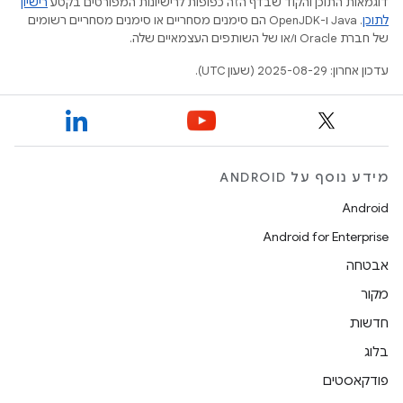
דוגמאות התוכן והקוד שבדף הזה כפופות לרישיונות המפורטים בקטע
רישיון
לתוכן
.‏ Java ו-OpenJDK הם סימנים מסחריים או סימנים מסחריים רשומים
של חברת Oracle ו/או של השותפים העצמאיים שלה.
עדכון אחרון: 2025-08-29 (שעון UTC).
מידע נוסף על ANDROID
Android
Android for Enterprise
אבטחה
מקור
חדשות
בלוג
פודקאסטים