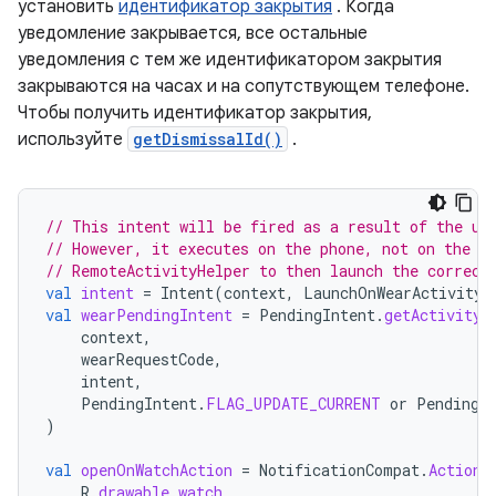
установить
идентификатор закрытия
. Когда
уведомление закрывается, все остальные
уведомления с тем же идентификатором закрытия
закрываются на часах и на сопутствующем телефоне.
Чтобы получить идентификатор закрытия,
используйте
getDismissalId()
.
// This intent will be fired as a result of the us
// However, it executes on the phone, not on the w
// RemoteActivityHelper to then launch the correct
val
intent
=
Intent
(
context
,
LaunchOnWearActivity
:
val
wearPendingIntent
=
PendingIntent
.
getActivity
(
context
,
wearRequestCode
,
intent
,
PendingIntent
.
FLAG_UPDATE_CURRENT
or
PendingI
)
val
openOnWatchAction
=
NotificationCompat
.
Action
.
R
.
drawable
.
watch
,