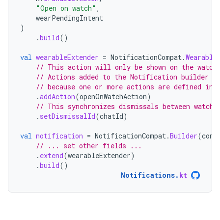
"Open on watch"
,
wearPendingIntent
)
.
build
()
val
wearableExtender
=
NotificationCompat
.
Wearable
// This action will only be shown on the watch
// Actions added to the Notification builder d
// because one or more actions are defined in 
.
addAction
(
openOnWatchAction
)
// This synchronizes dismissals between watch 
.
setDismissalId
(
chatId
)
val
notification
=
NotificationCompat
.
Builder
(
cont
// ... set other fields ...
.
extend
(
wearableExtender
)
.
build
()
Notifications
.
kt