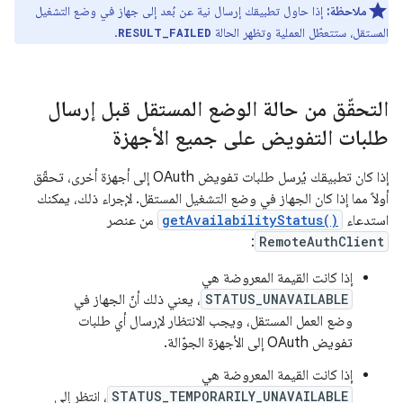
ملاحظة:
إذا حاول تطبيقك إرسال نية عن بُعد إلى جهاز في وضع التشغيل
المستقل، ستتعطّل العملية وتظهر الحالة
.
RESULT_FAILED
التحقّق من حالة الوضع المستقل قبل إرسال
طلبات التفويض على جميع الأجهزة
إذا كان تطبيقك يُرسل طلبات تفويض OAuth إلى أجهزة أخرى، تحقّق
أولاً مما إذا كان الجهاز في وضع التشغيل المستقل. لإجراء ذلك، يمكنك
استدعاء
getAvailabilityStatus()
من عنصر
:
RemoteAuthClient
إذا كانت القيمة المعروضة هي
STATUS_UNAVAILABLE
، يعني ذلك أنّ الجهاز في
وضع العمل المستقل، ويجب الانتظار لإرسال أي طلبات
تفويض OAuth إلى الأجهزة الجوّالة.
إذا كانت القيمة المعروضة هي
STATUS_TEMPORARILY_UNAVAILABLE
، انتظِر إلى