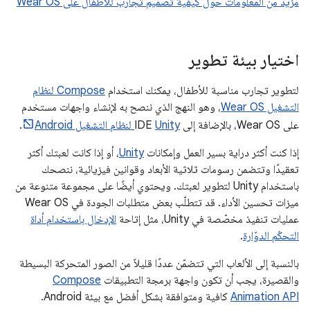
مزيد من المعلومات حول كيفية تصميم تجارب للأطفال على Wear OS
اختيار بيئة تطوير
لتطوير تجارب مناسبة للأطفال، يمكنك استخدام
Compose لنظام
التشغيل Wear OS
، وهو النهج الذي ننصح به لإنشاء واجهات مستخدم
على Wear OS، بالإضافة إلى IDE
Unity لنظام التشغيل Android
.
إذا كنت أكثر دراية بسير العمل وإمكانات
Unity
، أو إذا كانت لعبتك أكثر
تعقيدًا وتتضمن رسومات ثلاثية الأبعاد وقوانين فيزيائية، ننصحك
باستخدام Unity لتطوير لعبتك. ويحتوي أيضًا على مجموعة متنوعة من
ميزات تحسين الأداء. قد تتطلّب بعض متطلبات الجودة في Wear OS
عمليات تنفيذ مخصّصة في Unity، مثل إتاحة
الإدخال باستخدام أداة
التحكّم الدوّارة
.
بالنسبة إلى الألعاب التي تتضمّن عددًا قليلاً من الصور المتحركة البسيطة
والقصيرة، يجب أن تكون واجهة برمجة التطبيقات
Compose
Animation API
كافية ومتوافقة بشكل أفضل مع بيئة Android.