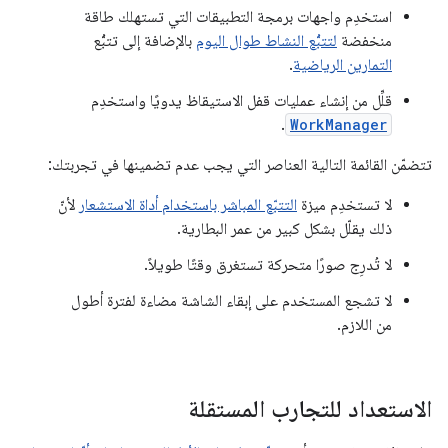
استخدِم واجهات برمجة التطبيقات التي تستهلك طاقة
منخفضة
لتتبُّع النشاط طوال اليوم
بالإضافة إلى تتبُّع
التمارين الرياضية
.
قلِّل من إنشاء عمليات قفل الاستيقاظ يدويًا واستخدِم
.
WorkManager
تتضمّن القائمة التالية العناصر التي يجب عدم تضمينها في تجربتك:
لا تستخدِم ميزة
التتبّع المباشر باستخدام أداة الاستشعار
لأنّ
ذلك يقلّل بشكل كبير من عمر البطارية.
لا تُدرِج صورًا متحركة تستغرق وقتًا طويلاً.
لا تشجع المستخدم على إبقاء الشاشة مضاءة لفترة أطول
من اللازم.
الاستعداد للتجارب المستقلة