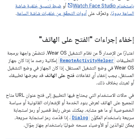
باستخدام Watch Face Studio
أو
ضبط تنسيق خلفية شاشة
الساعة يدويًا
، وتعرَّف على
أدوات التحقّق من خلفيات شاشة الساعة
.
إخفاء إجراءات "الفتح على الهاتف"
اعتبارًا من الإصدار 5 من نظام التشغيل Wear OS، تتضمّن واجهة برمجة
التطبيقات
RemoteActivityHelper
إمكانية رصد ما إذا كان جهاز
Wear OS في وضع التشغيل المستقل. إذا كان الجهاز في وضع التشغيل
المستقل، يجب إخفاء أي تفاعلات
فتح على الهاتف
قد يعرضها تطبيقك
أو لعبتك بخلاف ذلك.
في حالات الاستخدام التي يحتاج فيها التطبيق إلى فتح عنوان URL متاح
للجميع على الهاتف لعرض بنود الخدمة أو الإشعارات القانونية أو سياسة
الخصوصية أو ما هو مشابه، يمكنك عرض رابط قصير أو رمز استجابة
سريعة باستخدام المكوّن
Dialog
. إذا قدّمت رمز استجابة سريعة،
يمكن للوالدَين أو الأوصياء مسحه ضوئيًا باستخدام جهاز جوّال.