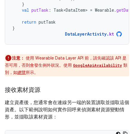
}
val
putTask
:
Task<DataItem>
=
Wearable
.
getData
return
putTask
}
DataLayerActivity
.
kt
注意：
使用 Wearable Data Layer API 前，請先確認該 API 是
否可用，否則會發生例外狀況。使用
類
GoogleApiAvailability
別，如
總覽
所示。
接收素材資源
建立資產後，您通常會在連線另一端的裝置讀取並擷取這個
資產。以下範例說明如何實作回呼來偵測素材資源變動情
形，並擷取該素材資源：