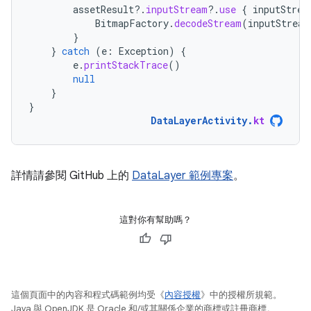
assetResult
?.
inputStream
?.
use
{
inputStrea
BitmapFactory
.
decodeStream
(
inputStream
}
}
catch
(
e
:
Exception
)
{
e
.
printStackTrace
()
null
}
}
DataLayerActivity
.
kt
詳情請參閱 GitHub 上的
DataLayer 範例專案
。
這對你有幫助嗎？
這個頁面中的內容和程式碼範例均受《
內容授權
》中的授權所規範。
Java 與 OpenJDK 是 Oracle 和/或其關係企業的商標或註冊商標。