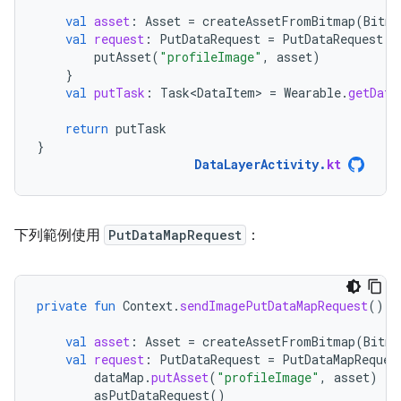
val
asset
:
Asset
=
createAssetFromBitmap
(
Bitma
val
request
:
PutDataRequest
=
PutDataRequest
.
c
putAsset
(
"profileImage"
,
asset
)
}
val
putTask
:
Task<DataItem>
=
Wearable
.
getData
return
putTask
}
DataLayerActivity
.
kt
下列範例使用
PutDataMapRequest
：
private
fun
Context
.
sendImagePutDataMapRequest
():
val
asset
:
Asset
=
createAssetFromBitmap
(
Bitma
val
request
:
PutDataRequest
=
PutDataMapReques
dataMap
.
putAsset
(
"profileImage"
,
asset
)
asPutDataRequest
()