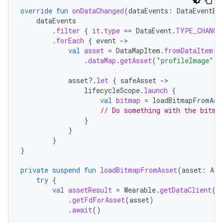
override
fun
onDataChanged
(
dataEvents
:
DataEventBu
dataEvents
.
filter
{
it
.
type
==
DataEvent
.
TYPE_CHANGE
.
forEach
{
event
-
val
asset
=
DataMapItem
.
fromDataItem
(
e
.
dataMap
.
getAsset
(
"profileImage"
)
asset
?.
let
{
safeAsset
-
lifecycleScope
.
launch
{
val
bitmap
=
loadBitmapFromAss
// Do something with the bitma
}
}
}
}
private
suspend
fun
loadBitmapFromAsset
(
asset
:
Ass
try
{
val
assetResult
=
Wearable
.
getDataClient
(
t
.
getFdForAsset
(
asset
)
.
await
()