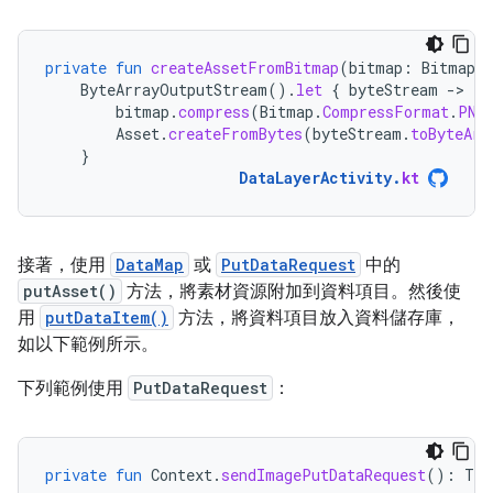
private
fun
createAssetFromBitmap
(
bitmap
:
Bitmap
)
ByteArrayOutputStream
().
let
{
byteStream
-
bitmap
.
compress
(
Bitmap
.
CompressFormat
.
PNG
Asset
.
createFromBytes
(
byteStream
.
toByteArr
}
DataLayerActivity
.
kt
接著，使用
DataMap
或
PutDataRequest
中的
putAsset()
方法，將素材資源附加到資料項目。然後使
用
putDataItem()
方法，將資料項目放入資料儲存庫，
如以下範例所示。
下列範例使用
PutDataRequest
：
private
fun
Context
.
sendImagePutDataRequest
():
Tas