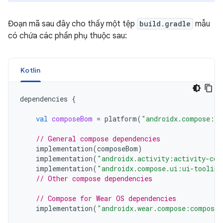
Đoạn mã sau đây cho thấy một tệp
build.gradle
mẫu
có chứa các phần phụ thuộc sau:
Kotlin
dependencies
{
val
composeBom
=
platform
(
"androidx.compose:co
// General compose dependencies
implementation
(
composeBom
)
implementation
(
"androidx.activity:activity-com
implementation
(
"androidx.compose.ui:ui-tooling
// Other compose dependencies
// Compose for Wear OS dependencies
implementation
(
"androidx.wear.compose:compose-