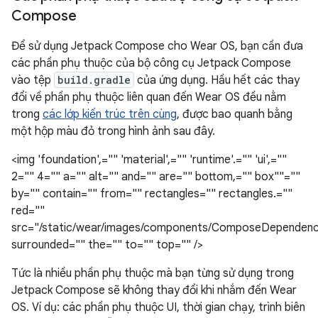
Compose
Để sử dụng Jetpack Compose cho Wear OS, bạn cần đưa
các phần phụ thuộc của bộ công cụ Jetpack Compose
vào tệp
build.gradle
của ứng dụng. Hầu hết các thay
đổi về phần phụ thuộc liên quan đến Wear OS đều nằm
trong
các lớp kiến trúc trên cùng
, được bao quanh bằng
một hộp màu đỏ trong hình ảnh sau đây.
<img 'foundation',="" 'material',="" 'runtime'.="" 'ui',=""
2="" 4="" a="" alt="" and="" are="" bottom,="" box""=""
by="" contain="" from="" rectangles="" rectangles.=""
red=""
src="/static/wear/images/components/ComposeDependenc
surrounded="" the="" to="" top="" />
Tức là nhiều phần phụ thuộc mà bạn từng sử dụng trong
Jetpack Compose sẽ không thay đổi khi nhắm đến Wear
OS. Ví dụ: các phần phụ thuộc UI, thời gian chạy, trình biên