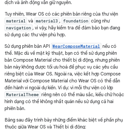
dịch và ảnh động vẫn giữ nguyên.
Tuy nhiên, Wear OS có các phiên bản riêng của thư viện
material
và
material3
,
foundation
cũng như
navigation
, vì vậy, hãy kiểm tra để đảm bảo bạn đang
sử dụng các thư viện phù hợp.
Sử dụng phiên bản API
WearComposeMaterial
nếu có
thể. Mặc dù về mặt kỹ thuật, bạn có thể sử dụng phiên
bản Compose Material cho thiết bị di động, nhưng phiên
bản này không được tối ưu hoá để phục vụ các yêu cầu
riêng biệt của Wear OS. Ngoài ra, việc kết hợp Compose
Material với Compose Material cho Wear OS có thể dẫn
đến hành vi ngoài dự kiến. Ví dụ: vì mỗi thư viện có lớp
MaterialTheme
riêng nên có thể màu sắc, kiểu chữ hoặc
hình dạng có thể không nhất quán nếu sử dụng cả hai
phiên bản.
Bảng sau đây trình bày những điểm khác biệt về phần phụ
thuộc giữa Wear OS và Thiết bị di động: