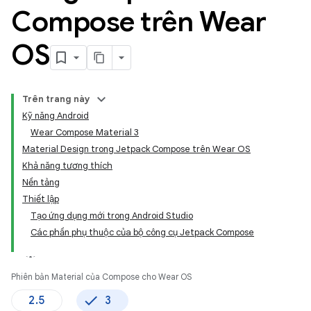
Compose trên Wear
OS
Trên trang này
Kỹ năng Android
Wear Compose Material 3
Material Design trong Jetpack Compose trên Wear OS
Khả năng tương thích
Nền tảng
Thiết lập
Tạo ứng dụng mới trong Android Studio
Các phần phụ thuộc của bộ công cụ Jetpack Compose
Phiên bản Material của Compose cho Wear OS
2.5
3