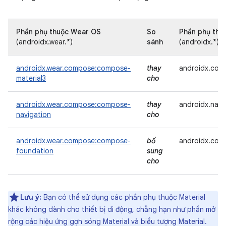
Phần phụ thuộc Wear OS
So
Phần phụ thuộ
(androidx.wear.*)
sánh
(androidx.*)
androidx.wear.compose:compose-
thay
androidx.comp
material3
cho
androidx.wear.compose:compose-
thay
androidx.navi
navigation
cho
androidx.wear.compose:compose-
bổ
androidx.com
foundation
sung
cho
Lưu ý:
Bạn có thể sử dụng các phần phụ thuộc Material
khác không dành cho thiết bị di động, chẳng hạn như phần mở
rộng các hiệu ứng gợn sóng Material và biểu tượng Material.