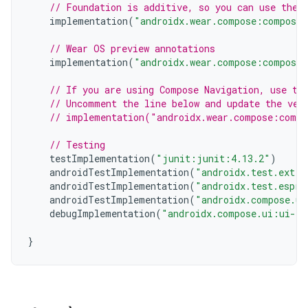
// Foundation is additive, so you can use the 
implementation
(
"androidx.wear.compose:compose-
// Wear OS preview annotations
implementation
(
"androidx.wear.compose:compose-
// If you are using Compose Navigation, use th
// Uncomment the line below and update the ver
// implementation("androidx.wear.compose:compo
// Testing
testImplementation
(
"junit:junit:4.13.2"
)
androidTestImplementation
(
"androidx.test.ext:j
androidTestImplementation
(
"androidx.test.espre
androidTestImplementation
(
"androidx.compose.ui
debugImplementation
(
"androidx.compose.ui:ui-to
}