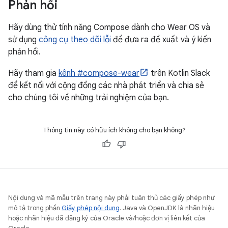
Phản hồi
Hãy dùng thử tính năng Compose dành cho Wear OS và
sử dụng
công cụ theo dõi lỗi
để đưa ra đề xuất và ý kiến
phản hồi.
Hãy tham gia
kênh #compose-wear
trên Kotlin Slack
để kết nối với cộng đồng các nhà phát triển và chia sẻ
cho chúng tôi về những trải nghiệm của bạn.
Thông tin này có hữu ích không cho bạn không?
Nội dung và mã mẫu trên trang này phải tuân thủ các giấy phép như
mô tả trong phần
Giấy phép nội dung
. Java và OpenJDK là nhãn hiệu
hoặc nhãn hiệu đã đăng ký của Oracle và/hoặc đơn vị liên kết của