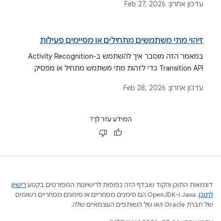
עדכון אחרון:
Feb 27, 2026
כשמבצעים איסוף של נתוני מיקום.
זיהוי מתי משתמשים מתחילים או מסיימים פעילות
במאמר הזה מוסבר איך להשתמש ב-Activity Recognition
Transition API כדי לזהות מתי משתמש מתחיל או מפסיק
פעילויות ספציפיות כמו הליכה, רכיבה על אופניים או נהיגה, וכך
עדכון אחרון:
Feb 28, 2026
לאפשר לאפליקציות להגיב לשינויים האלה במצב.
המידע עזר לך?
דוגמאות התוכן והקוד שבדף הזה כפופות לרישיונות המפורטים בקטע
רישיון
לתוכן
.‏ Java ו-OpenJDK הם סימנים מסחריים או סימנים מסחריים רשומים
של חברת Oracle ו/או של השותפים העצמאיים שלה.