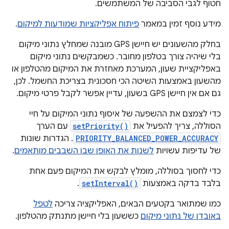
חטוף לגבי הסביבה של המשתמשים.
מידע נוסף זמין במאמר
פיתוח אפליקציות שמודעות למיקום
.
בחלק מהשעונים יש חיישן GPS מובנה שמחלץ נתוני מיקום
בלי שיהיה צורך בטלפון מחובר. כשמבקשים נתוני מיקום
באפליקציית שעון, המערכת מאחזרת את המיקום מהטלפון או
מהשעון באמצעות השיטה הכי חסכונית בצריכת החשמל. לכן,
גם אם אין חיישן GPS בשעון, עדיין אפשר לקבל פרטי מיקום.
כדי לצמצם את ההשפעה של איסוף נתוני המיקום על חיי
הסוללה, צריך להפעיל את
setPriority()
עם הערך
PRIORITY_BALANCED_POWER_ACCURACY
. הגדרות שונות
של עדיפות עשויות
לשנות את האופן שבו השבבים מותאמים
.
כדי לחסוך בסוללה, מומלץ לבקש את המיקום פעם אחת
בלבד בדקה באמצעות
setInterval()
.
כמו שמתואר בקטעים הבאים, האפליקציה צריכה
לטפל
באובדן של נתוני מיקום
כששעון בלי חיישן מתנתק מהטלפון.