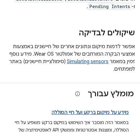
ו-
Pending Intents
.
שיקולים לבדיקה
אפשר לדמות מיקום ונתונים אחרים של חיישנים באמצעות
אמצעי הבקרה המורחבים של אמולטור Wear OS. מידע נוסף
זמין במאמר
Simulating sensors
(סימולציית חיישנים) באתר
למפתחים.
מומלץ עבורך
מידע על מיקום ברקע ועל חיי הסוללה
במאמר הזה מוסבר איך השימוש במיקום ברקע משפיע על חיי
הסוללה, ומוצגות אסטרטגיות וממשקי API לאופטימיזציה של
אפליקציות ל-Android כדי לשפר את יעילות הסוללה