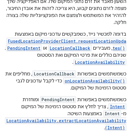
השעון מאבד את זרם נתוני המיקום שלו. אם האפליקציה שלך
מצפה לזרם נתונים קבוע, היא צריכה לזהות את אובדן החיבור,
להזהיר את המשתמש ולצמצם את הפונקציונליות שלה בצורה
חלקה.
בדומה למכשיר נייד, כשמבקשים עדכוני מיקום באמצעות
FusedLocationProviderClient.requestLocationUpda
tes()
, מעבירים
LocationCallback
או
PendingIntent
.
שניהם כוללים את פרטי המיקום ואת הסטטוס
.
LocationAvailability
כשמשתמשים באפשרות
LocationCallback
, מחליפים את
onLocationAvailability()
כדי לקבל עדכונים לגבי
סטטוס הזמינות של המיקום.
כשמשתמשים באפשרות
PendingIntent
ומוחזרת
Intent
, צריך לחלץ את סטטוס הזמינות של המיקום
מ-
Intent
באמצעות השיטה
LocationAvailability.extractLocationAvailability
.
(Intent)