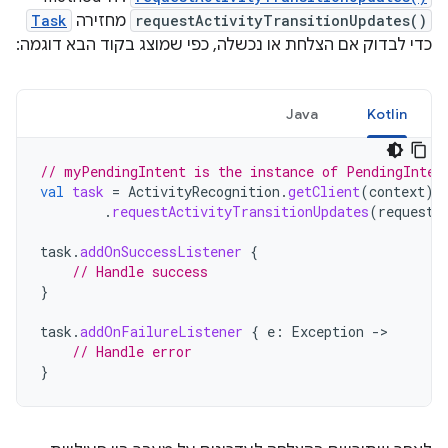
requestActivityTransitionUpdates()
מחזירה
Task
כדי לבדוק אם הצלחת או נכשלה, כפי שמוצג בקוד הבא דוגמה:
Java
Kotlin
// myPendingIntent is the instance of PendingInten
val
task
=
ActivityRecognition
.
getClient
(
context
)
.
requestActivityTransitionUpdates
(
request
,
task
.
addOnSuccessListener
{
// Handle success
}
task
.
addOnFailureListener
{
e
:
Exception
->
// Handle error
}