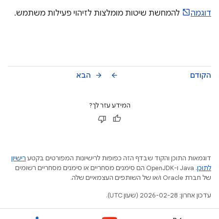
דוגמה
להמחשת שיטות מומלצות לזיהוי פעילות משתמש.
הקודם
הבא
arrow_forward
arrow_back
המידע עזר לך?
דוגמאות התוכן והקוד שבדף הזה כפופות לרישיונות המפורטים בקטע
רישיון
לתוכן
.‏ Java ו-OpenJDK הם סימנים מסחריים או סימנים מסחריים רשומים
של חברת Oracle ו/או של השותפים העצמאיים שלה.
עדכון אחרון: 2026-02-28 (שעון UTC).