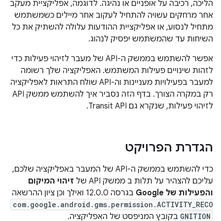
הליכה, רכיבה על אופניים או נהיגה. לדוגמה, אפליקציית מעקב
אחר מרחקים עשויה להתחיל לעקוב אחר מיילים כשמשתמש
מתחיל לנסוע, או אפליקציית ההודעות עלולה להשתיק את כל
השיחות עד שהמשתמש יפסיק לנהוג.
אפשר להשתמש בממשק ה-API של מעבר לזיהוי פעילות כדי
לזהות שינויים פעילות המשתמש. האפליקציה שלך רשומה
למעבר בפעילויות מעניינות וה-API שולח התראות לאפליקציה
רק במקרה הצורך. בדף הזה נסביר איך להשתמש ממשק API
לזיהוי פעילות, שנקרא גם Transit API.
הגדרת הפרויקט
כדי להשתמש בממשק ה-API של המעבר באפליקציה שלכם,
עליכם להצהיר על תלות ב ממשק API של
זיהוי המיקום
והפעילות של Google
בגרסה 12.0.0 ואילך וכן ציון ההרשאה
com.google.android.gms.permission.ACTIVITY_RECO
GNITION
בקובץ המניפסט של האפליקציה.