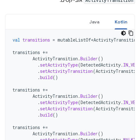
ActivityTransition
אובייקטים:
Java
Kotlin
val
transitions
=
mutableListOf<ActivityTransition
transitions
+=
ActivityTransition
.
Builder
()
.
setActivityType
(
DetectedActivity
.
IN_VEH
.
setActivityTransition
(
ActivityTransitio
.
build
()
transitions
+=
ActivityTransition
.
Builder
()
.
setActivityType
(
DetectedActivity
.
IN_VEH
.
setActivityTransition
(
ActivityTransitio
.
build
()
transitions
+=
ActivityTransition
.
Builder
()
.
setActivityType
(
DetectedActivity
.
WALKIN