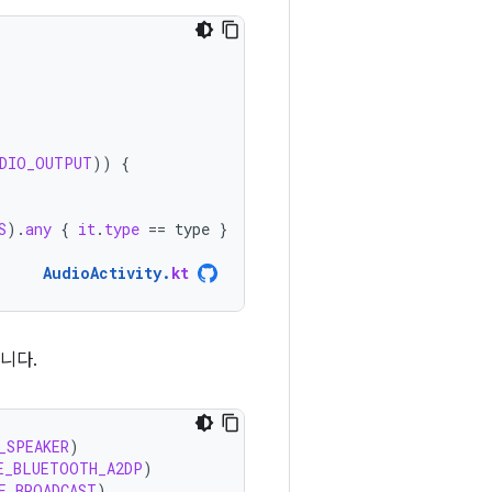
UDIO_OUTPUT
))
{
S
).
any
{
it
.
type
==
type
}
AudioActivity
.
kt
니다.
_SPEAKER
)
E_BLUETOOTH_A2DP
)
E_BROADCAST
)