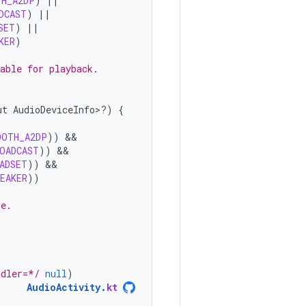
TH_A2DP
)
||
DCAST
)
||
SET
)
||
KER
)
able for playback.
ut
AudioDeviceInfo>?)
{
OOTH_A2DP
))
OADCAST
))
ADSET
))
EAKER
))
re.
ndler=*/
null
)
AudioActivity
.
kt