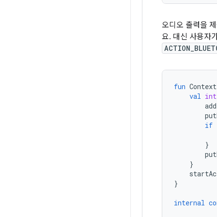
오디오 출력을 제
요. 대신 사용자
ACTION_BLUET
fun
Context
val
int
add
put
if
}
put
}
startAc
}
internal
co