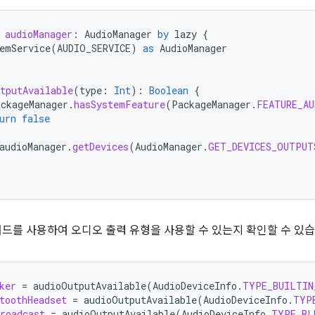
audioManager
:
AudioManager
by
lazy
{
emService
(
AUDIO_SERVICE
)
as
AudioManager
tputAvailable
(
type
:
Int
):
Boolean
{
ackageManager
.
hasSystemFeature
(
PackageManager
.
FEATURE_A
urn
false
audioManager
.
getDevices
(
AudioManager
.
GET_DEVICES_OUTPUT
서드를 사용하여 오디오 출력 유형을 사용할 수 있는지 확인할 수 있습
ker
=
audioOutputAvailable
(
AudioDeviceInfo
.
TYPE_BUILTIN
toothHeadset
=
audioOutputAvailable
(
AudioDeviceInfo
.
TYP
roadcast
=
audioOutputAvailable
(
AudioDeviceInfo
.
TYPE_BL