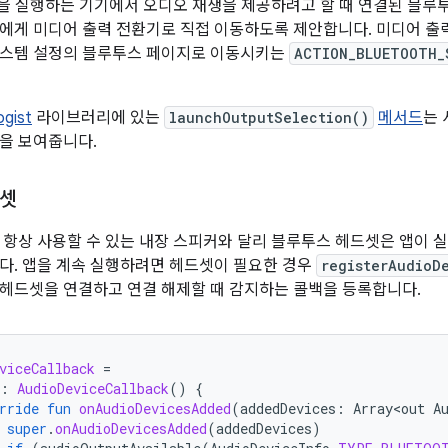
 이상을 실행하는 기기에서 오디오 재생을 제공하려고 할 때 연결된 블
에게 미디어 출력 전환기로 직접 이동하도록 제안합니다. 미디어 출
시스템 설정의 블루투스 페이지로 이동시키는
ACTION_BLUETOOTH_
ogist
라이브러리에 있는
launchOutputSelection()
메서드
는 
을 보여줍니다.
드셋
 항상 사용할 수 있는 내장 스피커와 달리 블루투스 헤드셋은 앱이
다. 앱을 계속 실행하려면 헤드셋이 필요한 경우
registerAudioD
헤드셋을 연결하고 연결 해제할 때 감지하는 콜백을 등록합니다.
viceCallback
=
:
AudioDeviceCallback
()
{
rride
fun
onAudioDevicesAdded
(
addedDevices
:
Array<out
A
super
.
onAudioDevicesAdded
(
addedDevices
)