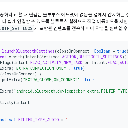
공하려고 할 때 연결된 블루투스 헤드셋이 없음을 앱에서 감지하는 
가 더 쉽게 연결할 수 있도록 블루투스 설정으로 직접 이동하도록 제
OOTH_SETTINGS
가 포함된 인텐트를 전송하여 이 작업을 실행할 수
.
launchBluetoothSettings
(
closeOnConnect
:
Boolean
=
true
ent
=
with
(
Intent
(
Settings
.
ACTION_BLUETOOTH_SETTINGS
))
Flags
(
Intent
.
FLAG_ACTIVITY_NEW_TASK
or
Intent
.
FLAG_ACT
Extra
(
"EXTRA_CONNECTION_ONLY"
,
true
)
(
closeOnConnect
)
{
putExtra
(
"EXTRA_CLOSE_ON_CONNECT"
,
true
)
Extra
(
"android.bluetooth.devicepicker.extra.FILTER_TYPE
tivity
(
intent
)
nst
val
FILTER_TYPE_AUDIO
=
1