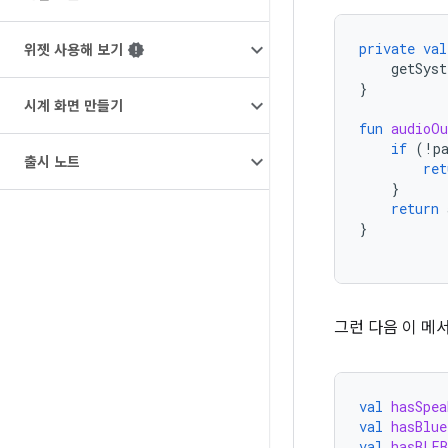
private
val
위젯 사용해 보기
getSyst
}
시계 화면 만들기
fun
audioOu
if
(
!
p
출시 노트
ret
}
return
}
그런 다음 이 메
val
hasSpea
val
hasBlue
val
hasBLEB