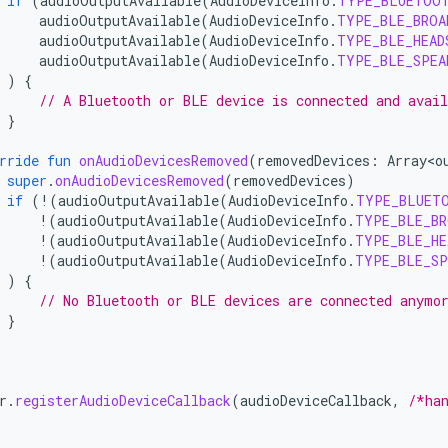
if
(
audioOutputAvailable
(
AudioDeviceInfo
.
TYPE_BLUETOO
audioOutputAvailable
(
AudioDeviceInfo
.
TYPE_BLE_BROA
audioOutputAvailable
(
AudioDeviceInfo
.
TYPE_BLE_HEAD
audioOutputAvailable
(
AudioDeviceInfo
.
TYPE_BLE_SPEA
)
{
// A Bluetooth or BLE device is connected and avail
}
rride
fun
onAudioDevicesRemoved
(
removedDevices
:
Array<o
super
.
onAudioDevicesRemoved
(
removedDevices
)
if
(
!
(
audioOutputAvailable
(
AudioDeviceInfo
.
TYPE_BLUET
!
(
audioOutputAvailable
(
AudioDeviceInfo
.
TYPE_BLE_BR
!
(
audioOutputAvailable
(
AudioDeviceInfo
.
TYPE_BLE_HE
!
(
audioOutputAvailable
(
AudioDeviceInfo
.
TYPE_BLE_SP
)
{
// No Bluetooth or BLE devices are connected anymo
}
r
.
registerAudioDeviceCallback
(
audioDeviceCallback
,
/*ha