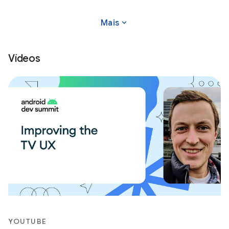
we're
expand_more
Mais
Vídeos
YOUTUBE