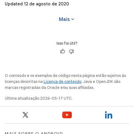
Updated 12 de agosto de 2020
expand_more
Mais
Isso foi útil?
O conteúdo e os exemplos de código nesta página estão sujeitos às
licenças descritas na
Licença de conteúdo
. Java e OpenJDK são
marcas registradas da Oracle e/ou suas afiliadas.
Última atualização 2026-05-17 UTC.
MAIS SOBRE O ANDROID