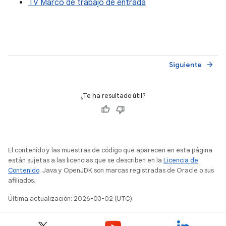
TV Marco de trabajo de entrada
Siguiente
arrow_forward
¿Te ha resultado útil?
El contenido y las muestras de código que aparecen en esta página
están sujetas a las licencias que se describen en la
Licencia de
Contenido
. Java y OpenJDK son marcas registradas de Oracle o sus
afiliados.
Última actualización: 2026-03-02 (UTC)