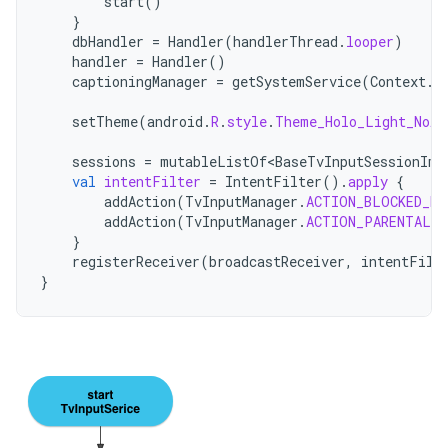
start
()
}
dbHandler
=
Handler
(
handlerThread
.
looper
)
handler
=
Handler
()
captioningManager
=
getSystemService
(
Context
.
C
setTheme
(
android
.
R
.
style
.
Theme_Holo_Light_NoAc
sessions
=
mutableListOf<BaseTvInputSessionImp
val
intentFilter
=
IntentFilter
().
apply
{
addAction
(
TvInputManager
.
ACTION_BLOCKED_RA
addAction
(
TvInputManager
.
ACTION_PARENTAL_C
}
registerReceiver
(
broadcastReceiver
,
intentFilt
}