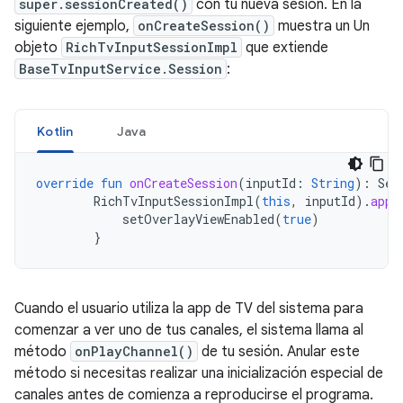
super.sessionCreated()
con tu nueva sesión. En la
siguiente ejemplo,
onCreateSession()
muestra un Un
objeto
RichTvInputSessionImpl
que extiende
BaseTvInputService.Session
:
Kotlin
Java
override
fun
onCreateSession
(
inputId
:
String
):
Ses
RichTvInputSessionImpl
(
this
,
inputId
).
appl
setOverlayViewEnabled
(
true
)
}
Cuando el usuario utiliza la app de TV del sistema para
comenzar a ver uno de tus canales, el sistema llama al
método
onPlayChannel()
de tu sesión. Anular este
método si necesitas realizar una inicialización especial de
canales antes de comienza a reproducirse el programa.