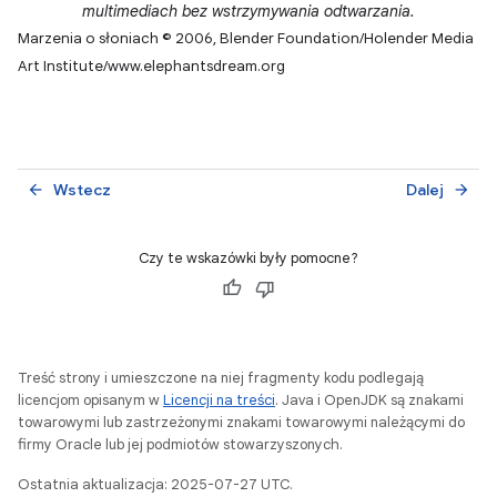
multimediach bez wstrzymywania odtwarzania.
Marzenia o słoniach © 2006, Blender Foundation/Holender Media
Art Institute/www.elephantsdream.org
Wstecz
Dalej
arrow_back
arrow_forward
Czy te wskazówki były pomocne?
Treść strony i umieszczone na niej fragmenty kodu podlegają
licencjom opisanym w
Licencji na treści
. Java i OpenJDK są znakami
towarowymi lub zastrzeżonymi znakami towarowymi należącymi do
firmy Oracle lub jej podmiotów stowarzyszonych.
Ostatnia aktualizacja: 2025-07-27 UTC.