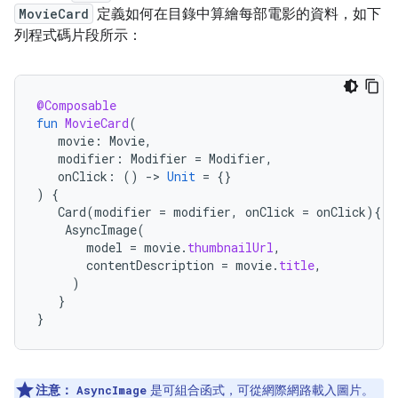
MovieCard
定義如何在目錄中算繪每部電影的資料，如下
列程式碼片段所示：
@Composable
fun
MovieCard
(
movie
:
Movie
,
modifier
:
Modifier
=
Modifier
,
onClick
:
()
-
>
Unit
=
{}
)
{
Card
(
modifier
=
modifier
,
onClick
=
onClick
){
AsyncImage
(
model
=
movie
.
thumbnailUrl
,
contentDescription
=
movie
.
title
,
)
}
}
注意：
是可組合函式，可從網際網路載入圖片。
AsyncImage