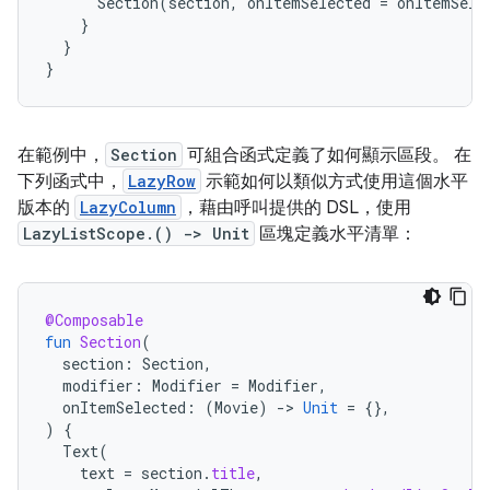
Section
(
section
,
onItemSelected
=
onItemSele
}
}
}
在範例中，
Section
可組合函式定義了如何顯示區段。 在
下列函式中，
LazyRow
示範如何以類似方式使用這個水平
版本的
LazyColumn
，藉由呼叫提供的 DSL，使用
LazyListScope.() -> Unit
區塊定義水平清單：
@Composable
fun
Section
(
section
:
Section
,
modifier
:
Modifier
=
Modifier
,
onItemSelected
:
(
Movie
)
-
>
Unit
=
{},
)
{
Text
(
text
=
section
.
title
,