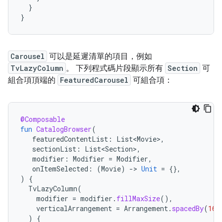
}
}
Carousel
可以是延遲清單的項目，例如
TvLazyColumn
。 下列程式碼片段顯示所有
Section
可
組合項頂端的
FeaturedCarousel
可組合項：
@Composable
fun
CatalogBrowser
(
featuredContentList
:
List<Movie>
,
sectionList
:
List<Section>
,
modifier
:
Modifier
=
Modifier
,
onItemSelected
:
(
Movie
)
-
>
Unit
=
{},
)
{
TvLazyColumn
(
modifier
=
modifier
.
fillMaxSize
(),
verticalArrangement
=
Arrangement
.
spacedBy
(
16.
)
{