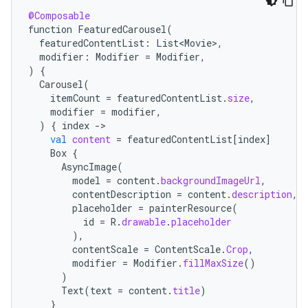
@Composable
function
FeaturedCarousel
(
featuredContentList
:
List<Movie>
,
modifier
:
Modifier
=
Modifier
,
)
{
Carousel
(
itemCount
=
featuredContentList
.
size
,
modifier
=
modifier
,
)
{
index
-
val
content
=
featuredContentList
[
index
]
Box
{
AsyncImage
(
model
=
content
.
backgroundImageUrl
,
contentDescription
=
content
.
description
,
placeholder
=
painterResource
(
id
=
R
.
drawable
.
placeholder
),
contentScale
=
ContentScale
.
Crop
,
modifier
=
Modifier
.
fillMaxSize
()
)
Text
(
text
=
content
.
title
)
}