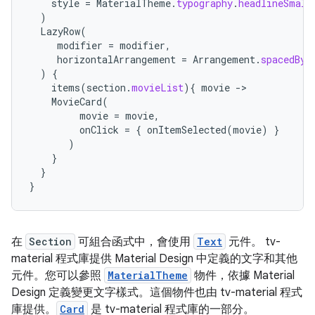
style
=
MaterialTheme
.
typography
.
headlineSmall
)
LazyRow
(
modifier
=
modifier
,
horizontalArrangement
=
Arrangement
.
spacedBy
(
)
{
items
(
section
.
movieList
){
movie
-
MovieCard
(
movie
=
movie
,
onClick
=
{
onItemSelected
(
movie
)
}
)
}
}
}
在
Section
可組合函式中，會使用
Text
元件。 tv-
material 程式庫提供 Material Design 中定義的文字和其他
元件。您可以參照
MaterialTheme
物件，依據 Material
Design 定義變更文字樣式。這個物件也由 tv-material 程式
庫提供。
Card
是 tv-material 程式庫的一部分。