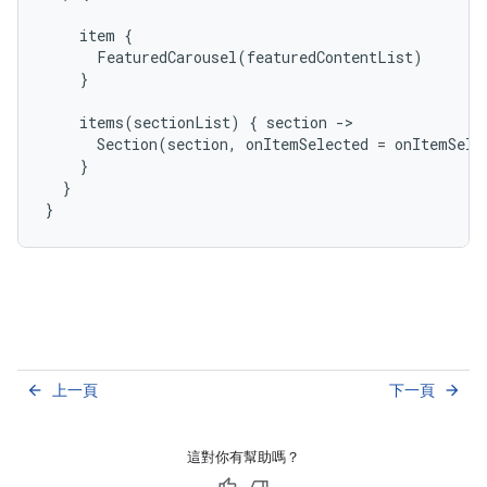
item
{
FeaturedCarousel
(
featuredContentList
)
}
items
(
sectionList
)
{
section
-
Section
(
section
,
onItemSelected
=
onItemSele
}
}
}
上一頁
下一頁
arrow_back
arrow_forward
這對你有幫助嗎？