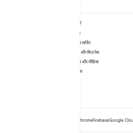
ANDROID के बारे में ज़्यादा
खोजें
जानें
गेमिंग
Android
मशीन लर्निंग
Android for Enterprise
सेहत और फ़िटनेस
सुरक्षा
कैमरा और मीडिया
सोर्स
निजता
समाचार
5G
ब्लॉग
पॉडकास्ट
Android
Chrome
Firebase
Google Cloud