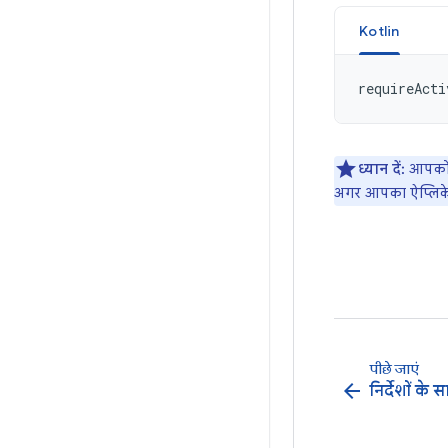
Kotlin
requireActi
ध्यान दें:
आपको ड
अगर आपका ऐप्लि
पीछे जाएं
arrow_back
निर्देशों के 