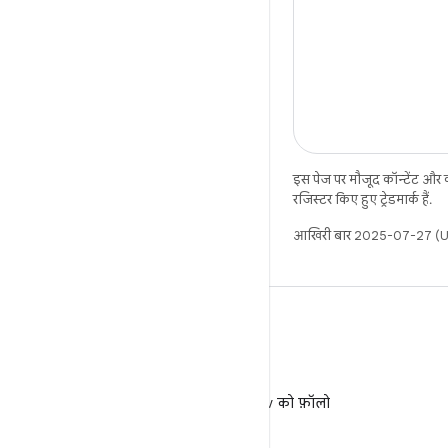
इस पेज पर मौजूद कॉन्टेंट और
रजिस्टर किए हुए ट्रेडमार्क हैं.
आखिरी बार 2025-07-27 (UT
X
X पर @AndroidDev को फ़ॉलो
करें