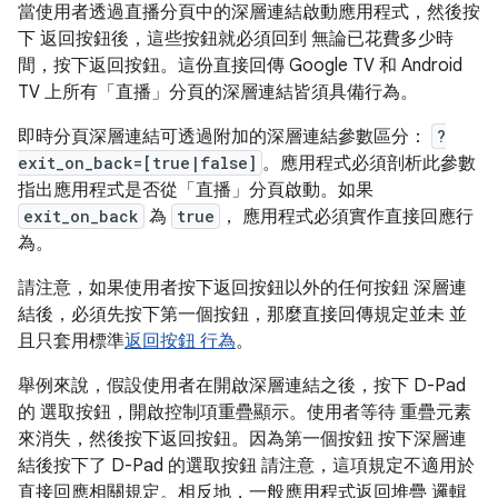
當使用者透過直播分頁中的深層連結啟動應用程式，然後按
下 返回按鈕後，這些按鈕就必須回到 無論已花費多少時
間，按下返回按鈕。這份直接回傳 Google TV 和 Android
TV 上所有「直播」分頁的深層連結皆須具備行為。
即時分頁深層連結可透過附加的深層連結參數區分：
?
exit_on_back=[true|false]
。應用程式必須剖析此參數
指出應用程式是否從「直播」分頁啟動。如果
exit_on_back
為
true
， 應用程式必須實作直接回應行
為。
請注意，如果使用者按下返回按鈕以外的任何按鈕 深層連
結後，必須先按下第一個按鈕，那麼直接回傳規定並未 並
且只套用標準
返回按鈕 行為
。
舉例來說，假設使用者在開啟深層連結之後，按下 D-Pad
的 選取按鈕，開啟控制項重疊顯示。使用者等待 重疊元素
來消失，然後按下返回按鈕。因為第一個按鈕 按下深層連
結後按下了 D-Pad 的選取按鈕 請注意，這項規定不適用於
直接回應相關規定。相反地，一般應用程式返回堆疊 邏輯