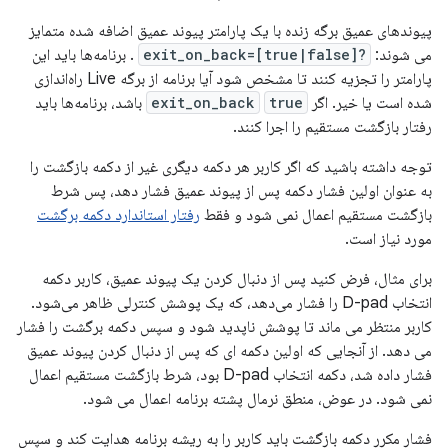
پیوندهای عمیق برگه زنده با یک پارامتر پیوند عمیق اضافه شده متمایز
می شوند:
?exit_on_back=[true|false]
. برنامه‌ها باید این
پارامتر را تجزیه کنند تا مشخص شود آیا برنامه از برگه Live راه‌اندازی
شده است یا خیر. اگر
true
exit_on_back
باشد، برنامه‌ها باید
رفتار بازگشت مستقیم را اجرا کنند.
توجه داشته باشید که اگر کاربر هر دکمه دیگری غیر از دکمه بازگشت را
به عنوان اولین فشار دکمه پس از پیوند عمیق فشار دهد، پس شرط
بازگشت مستقیم اعمال نمی شود و فقط
رفتار استاندارد دکمه برگشت
مورد نیاز است.
برای مثال، فرض کنید پس از دنبال کردن یک پیوند عمیق، کاربر دکمه
انتخاب D-pad را فشار می‌دهد، که یک پوشش کنترلی ظاهر می‌شود.
کاربر منتظر می ماند تا پوشش ناپدید شود و سپس دکمه برگشت را فشار
می دهد. از آنجایی که اولین دکمه ای که پس از دنبال کردن پیوند عمیق
فشار داده شد، دکمه انتخاب D-pad بود، شرط بازگشت مستقیم اعمال
نمی شود. در عوض، منطق نرمال پشته برنامه اعمال می شود.
فشار مکرر دکمه بازگشت باید کاربر را به ریشه برنامه هدایت کند و سپس