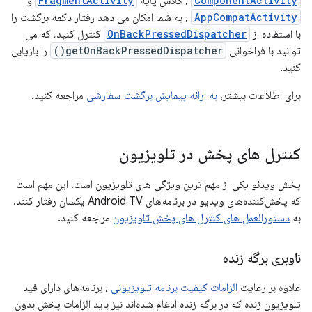
ComponentActivity
، کلاس پایه
FragmentActivity
و
AppCompatActivity
، به شما امکان می دهد رفتار دکمه برگشت را
با استفاده از
OnBackPressedDispatcher
کنترل کنید، که می
توانید با فراخوانی
getOnBackPressedDispatcher()
را بازیابی
کنید.
برای اطلاعات بیشتر،
به ارائه پیمایش برگشت سفارشی
مراجعه کنید.
کنترل های پخش در تلویزیون
پخش ویدئو یکی از مهم ترین ویژگی های تلویزیون است. این مهم است
که پخش‌کننده‌های ویدیو در برنامه‌های Android TV یکسان رفتار کنند.
به
دستورالعمل های کنترل های پخش تلویزیون
مراجعه کنید.
ناوبری برگه زنده
علاوه بر رعایت
الزامات کیفیت برنامه تلویزیونی
، برنامه‌های دارای فید
تلویزیون زنده که در برگه زنده ادغام شده‌اند نیز باید الزامات پخش بدون