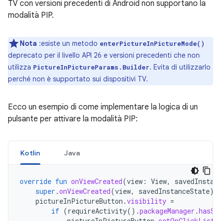
TV con versioni precedenti di Android non supportano la
modalità PIP.
Nota
:esiste un metodo
enterPictureInPictureMode()
deprecato per il livello API 26 e versioni precedenti che non
utilizza
. Evita di utilizzarlo
PictureInPictureParams.Builder
perché non è supportato sui dispositivi TV.
Ecco un esempio di come implementare la logica di un
pulsante per attivare la modalità PIP:
Kotlin
Java
override
fun
onViewCreated
(
view
:
View
,
savedInstan
super
.
onViewCreated
(
view
,
savedInstanceState
)
pictureInPictureButton
.
visibility
=
if
(
requireActivity
().
packageManager
.
hasSy
pictureInPictureButton
.
setOnClickListe