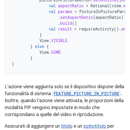
val
aspectRatio
=
Rational
(
view
.
wi
val
params
=
PictureInPictureParam
.
setAspectRatio
(
aspectRatio
)
.
build
()
val
result
=
requireActivity
().
ent
}
View
.
VISIBLE
}
else
{
View
.
GONE
}
}
L'azione viene aggiunta solo se il dispositivo dispone della
funzionalità di sistema
FEATURE_PICTURE_IN_PICTURE
.
Inoltre, quando l'azione viene attivata, le proporzioni della
modalità PIP vengono impostate in modo che
corrispondano a quelle del video in riproduzione.
Assicurati di aggiungere un
titolo
e un
sottotitolo
per