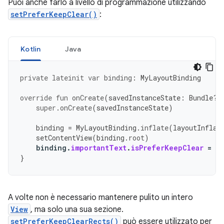
Puoi anche farlo a livello di programmazione utilizzando
setPreferKeepClear()
:
Kotlin
Java
private
lateinit
var
binding
:
MyLayoutBinding
override
fun
onCreate
(
savedInstanceState
:
Bundle?)
super
.
onCreate
(
savedInstanceState
)
binding
=
MyLayoutBinding
.
inflate
(
layoutInflat
setContentView
(
binding
.
root
)
binding
.
importantText
.
isPreferKeepClear
=
tr
}
A volte non è necessario mantenere pulito un intero
View
, ma solo una sua sezione.
setPreferKeepClearRects()
può essere utilizzato per