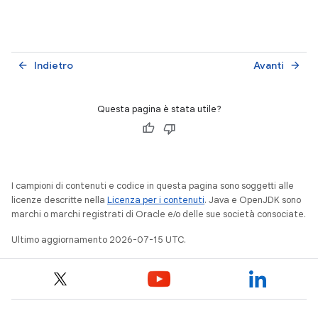
Indietro
Avanti
arrow_back
arrow_forward
Questa pagina è stata utile?
I campioni di contenuti e codice in questa pagina sono soggetti alle
licenze descritte nella
Licenza per i contenuti
. Java e OpenJDK sono
marchi o marchi registrati di Oracle e/o delle sue società consociate.
Ultimo aggiornamento 2026-07-15 UTC.