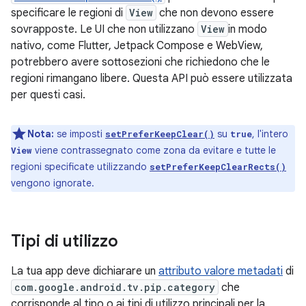
specificare le regioni di
View
che non devono essere
sovrapposte. Le UI che non utilizzano
View
in modo
nativo, come Flutter, Jetpack Compose e WebView,
potrebbero avere sottosezioni che richiedono che le
regioni rimangano libere. Questa API può essere utilizzata
per questi casi.
Nota:
se imposti
su
, l'intero
setPreferKeepClear()
true
viene contrassegnato come zona da evitare e tutte le
View
regioni specificate utilizzando
setPreferKeepClearRects()
vengono ignorate.
Tipi di utilizzo
La tua app deve dichiarare un
attributo valore metadati
di
com.google.android.tv.pip.category
che
corrisponde al tipo o ai tipi di utilizzo principali per la