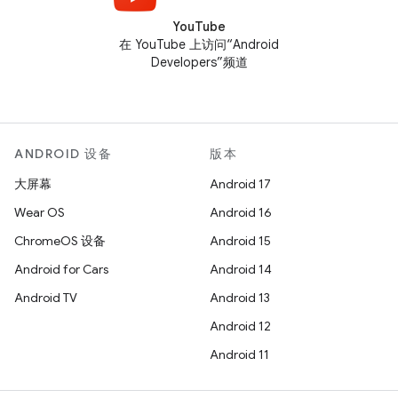
YouTube
在 YouTube 上访问“Android
Developers”频道
ANDROID 设备
版本
大屏幕
Android 17
Wear OS
Android 16
ChromeOS 设备
Android 15
Android for Cars
Android 14
Android TV
Android 13
Android 12
Android 11