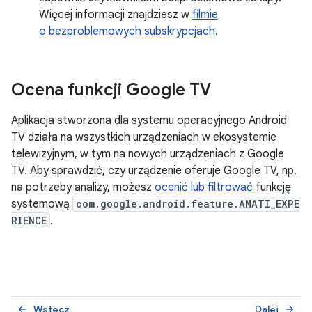
Więcej informacji znajdziesz w
filmie
o bezproblemowych subskrypcjach
.
Ocena funkcji Google TV
Aplikacja stworzona dla systemu operacyjnego Android
TV działa na wszystkich urządzeniach w ekosystemie
telewizyjnym, w tym na nowych urządzeniach z Google
TV. Aby sprawdzić, czy urządzenie oferuje Google TV, np.
na potrzeby analizy, możesz
ocenić lub filtrować
funkcję
systemową
com.google.android.feature.AMATI_EXPE
RIENCE
.
Wstecz
Dalej
arrow_back
arrow_forward