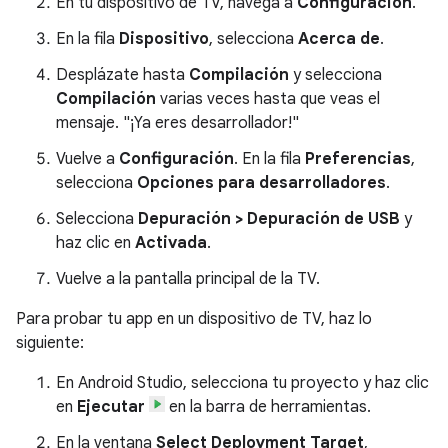
En tu dispositivo de TV, navega a
Configuración
.
En la fila
Dispositivo
, selecciona
Acerca de
.
Desplázate hasta
Compilación
y selecciona
Compilación
varias veces hasta que veas el
mensaje. "¡Ya eres desarrollador!"
Vuelve a
Configuración
. En la fila
Preferencias
,
selecciona
Opciones para desarrolladores
.
Selecciona
Depuración > Depuración de USB
y
haz clic en
Activada
.
Vuelve a la pantalla principal de la TV.
Para probar tu app en un dispositivo de TV, haz lo
siguiente:
En Android Studio, selecciona tu proyecto y haz clic
en
Ejecutar
en la barra de herramientas.
En la ventana
Select Deployment Target
,