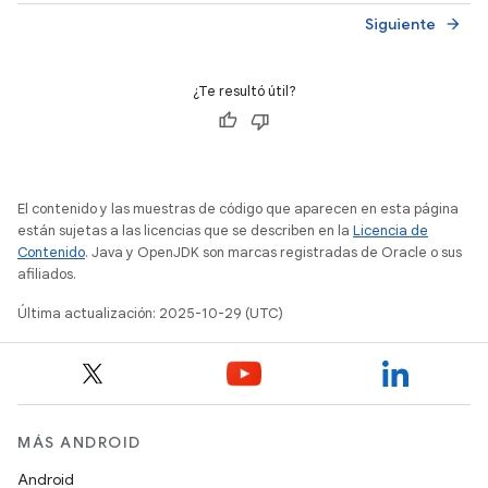
Siguiente
arrow_forward
¿Te resultó útil?
El contenido y las muestras de código que aparecen en esta página
están sujetas a las licencias que se describen en la
Licencia de
Contenido
. Java y OpenJDK son marcas registradas de Oracle o sus
afiliados.
Última actualización: 2025-10-29 (UTC)
MÁS ANDROID
Android