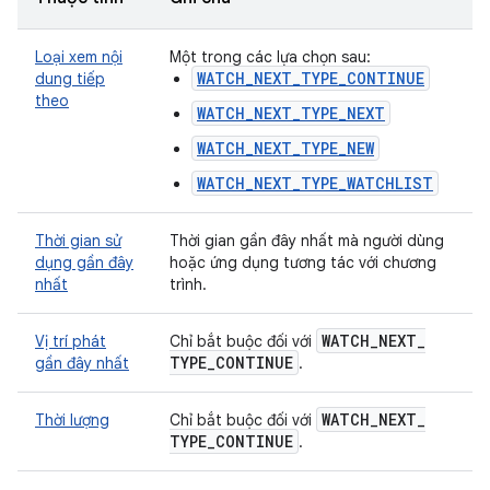
Loại xem nội
Một trong các lựa chọn sau:
WATCH_NEXT_TYPE_CONTINUE
dung tiếp
theo
WATCH_NEXT_TYPE_NEXT
WATCH_NEXT_TYPE_NEW
WATCH_NEXT_TYPE_WATCHLIST
Thời gian sử
Thời gian gần đây nhất mà người dùng
dụng gần đây
hoặc ứng dụng tương tác với chương
nhất
trình.
WATCH
_
NEXT
_
Vị trí phát
Chỉ bắt buộc đối với
TYPE
_
CONTINUE
gần đây nhất
.
WATCH
_
NEXT
_
Thời lượng
Chỉ bắt buộc đối với
TYPE
_
CONTINUE
.