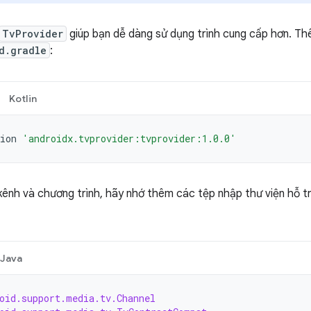
TvProvider
giúp bạn dễ dàng sử dụng trình cung cấp hơn. T
d.gradle
:
Kotlin
ion
'androidx.tvprovider:tvprovider:1.0.0'
 kênh và chương trình, hãy nhớ thêm các tệp nhập thư viện hỗ t
Java
oid.support.media.tv.Channel