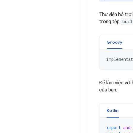
Thư viện hỗ trợ
trong tệp
buil
Groovy
implementat
Để làm việc với
của bạn:
Kotlin
import
andr