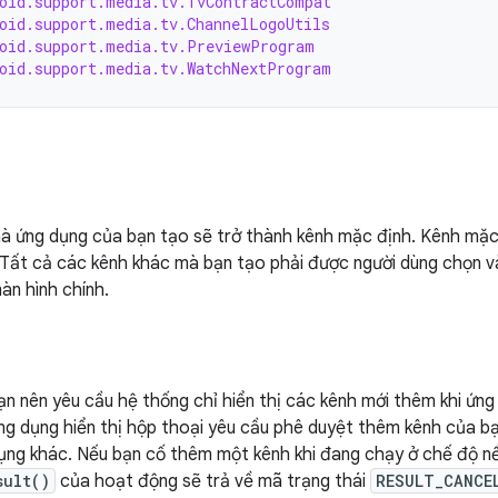
oid.support.media.tv.TvContractCompat
oid.support.media.tv.ChannelLogoUtils
oid.support.media.tv.PreviewProgram
oid.support.media.tv.WatchNextProgram
à ứng dụng của bạn tạo sẽ trở thành kênh mặc định. Kênh mặc 
 Tất cả các kênh khác mà bạn tạo phải được người dùng chọn v
àn hình chính.
n nên yêu cầu hệ thống chỉ hiển thị các kênh mới thêm khi ứng
ng dụng hiển thị hộp thoại yêu cầu phê duyệt thêm kênh của bạ
ng khác. Nếu bạn cố thêm một kênh khi đang chạy ở chế độ nề
sult()
của hoạt động sẽ trả về mã trạng thái
RESULT_CANCE