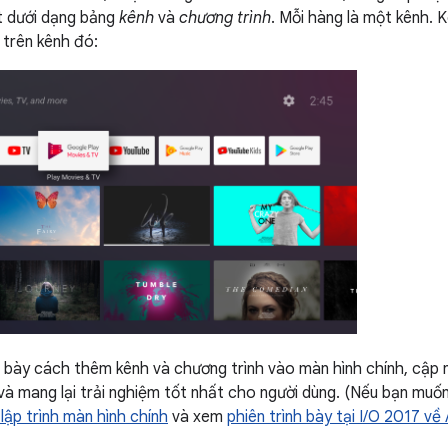
t dưới dạng bảng
kênh
và
chương trình
. Mỗi hàng là một kênh. 
 trên kênh đó:
nh bày cách thêm kênh và chương trình vào màn hình chính, cập n
và mang lại trải nghiệm tốt nhất cho người dùng. (Nếu bạn muốn
 lập trình màn hình chính
và xem
phiên trình bày tại I/O 2017 về