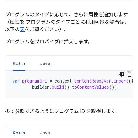
プログラムのタイプに応じて、さらに属性を追加します
（属性を プログラムのタイプごとに利用可能な場合は、
以下の
表
をご覧ください）。
プログラムをプロバイダに挿入します。
Kotlin
Java
var
programUri
=
context
.
contentResolver
.
insert
(
Tv
builder
.
build
().
toContentValues
())
後で参照できるようにプログラム ID を取得します。
Kotlin
Java