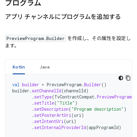
プログラム
アプリ チャンネルにプログラムを追加する
PreviewProgram.Builder
を作成し、その属性を設定し
ます。
Kotlin
Java
val
builder
=
PreviewProgram
.
Builder
()
builder
.
setChannelId
(
channelId
)
.
setType
(
TvContractCompat
.
PreviewPrograms
.
.
setTitle
(
"Title"
)
.
setDescription
(
"Program description"
)
.
setPosterArtUri
(
uri
)
.
setIntentUri
(
uri
)
.
setInternalProviderId
(
appProgramId
)