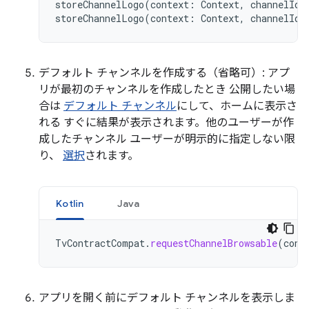
storeChannelLogo
(
context
:
Context
,
channelId
:
storeChannelLogo
(
context
:
Context
,
channelId
:
デフォルト チャンネルを作成する（省略可）: アプ
リが最初のチャンネルを作成したとき 公開したい場
合は
デフォルト チャンネル
にして、ホームに表示さ
れる すぐに結果が表示されます。他のユーザーが作
成したチャンネル ユーザーが明示的に指定しない限
り、
選択
されます。
Kotlin
Java
TvContractCompat
.
requestChannelBrowsable
(
cont
アプリを開く前にデフォルト チャンネルを表示しま