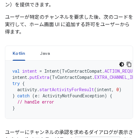
ン）を提供できます。
ユーザーが特定のチャンネルを要求した後、次のコードを
実行して、ホーム画面 UI に追加する許可をユーザーから
得ます。
Kotlin
Java
val
intent
=
Intent
(
TvContractCompat
.
ACTION_REQUES
intent
.
putExtra
(
TvContractCompat
.
EXTRA_CHANNEL_ID
,
try
{
activity
.
startActivityForResult
(
intent
,
0
)
}
catch
(
e
:
ActivityNotFoundException
)
{
// handle error
}
ユーザーにチャンネルの承認を求めるダイアログが表示さ