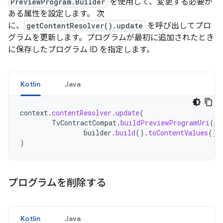
PreviewProgram.Builder
を使用して、変更する必要が
ある属性を設定します。 次
に、
getContentResolver().update
を呼び出してプロ
グラムを更新します。プログラムが最初に追加されたとき
に保存したプログラム ID を指定します。
Kotlin
Java
context
.
contentResolver
.
update
(
TvContractCompat
.
buildPreviewProgramUri
(
pr
builder
.
build
().
toContentValues
(),
)
プログラムを削除する
Kotlin
Java