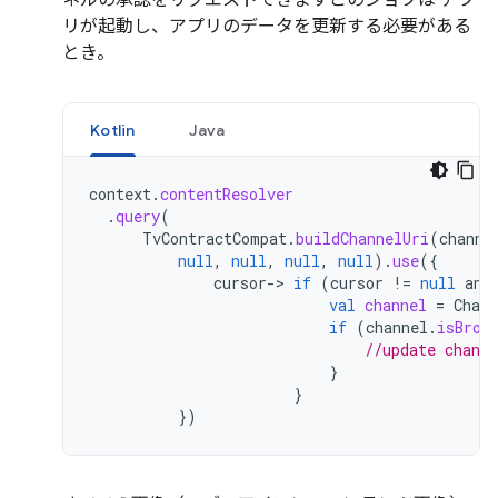
ネルの承認をリクエストできますこのジョブは アプ
リが起動し、アプリのデータを更新する必要がある
とき。
Kotlin
Java
context
.
contentResolver
.
query
(
TvContractCompat
.
buildChannelUri
(
channe
null
,
null
,
null
,
null
).
use
({
cursor
->
if
(
cursor
!=
null
and
val
channel
=
Chann
if
(
channel
.
isBrow
//update chann
}
}
})