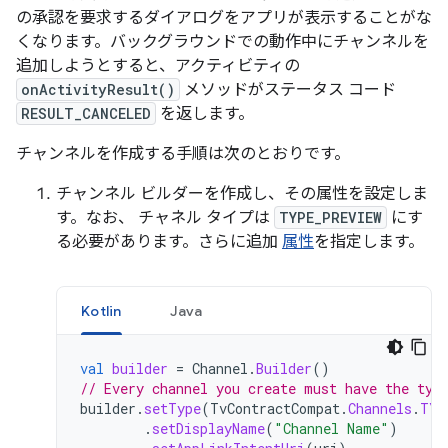
の承認を要求するダイアログをアプリが表示することがな
くなります。バックグラウンドでの動作中にチャンネルを
追加しようとすると、アクティビティの
onActivityResult()
メソッドがステータス コード
RESULT_CANCELED
を返します。
チャンネルを作成する手順は次のとおりです。
チャンネル ビルダーを作成し、その属性を設定しま
す。なお、 チャネル タイプは
TYPE_PREVIEW
にす
る必要があります。さらに追加
属性
を指定します。
Kotlin
Java
val
builder
=
Channel
.
Builder
()
// Every channel you create must have the typ
builder
.
setType
(
TvContractCompat
.
Channels
.
TYP
.
setDisplayName
(
"Channel Name"
)