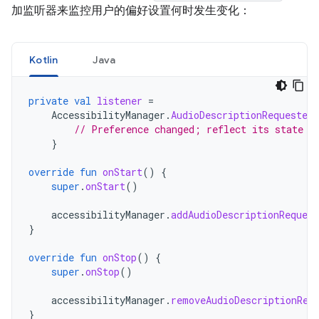
加监听器来监控用户的偏好设置何时发生变化：
Kotlin
Java
private
val
listener
=
AccessibilityManager
.
AudioDescriptionRequested
// Preference changed; reflect its state i
}
override
fun
onStart
()
{
super
.
onStart
()
accessibilityManager
.
addAudioDescriptionReques
}
override
fun
onStop
()
{
super
.
onStop
()
accessibilityManager
.
removeAudioDescriptionReq
}