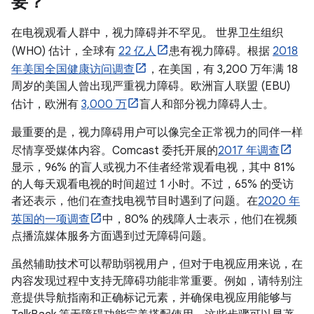
要？
在电视观看人群中，视力障碍并不罕见。 世界卫生组织
(WHO) 估计，全球有
22 亿人
患有视力障碍。根据
2018
年美国全国健康访问调查
，在美国，有 3,200 万年满 18
周岁的美国人曾出现严重视力障碍。欧洲盲人联盟 (EBU)
估计，欧洲有
3,000 万
盲人和部分视力障碍人士。
最重要的是，视力障碍用户可以像完全正常视力的同伴一样
尽情享受媒体内容。Comcast 委托开展的
2017 年调查
显示，96% 的盲人或视力不佳者经常观看电视，其中 81%
的人每天观看电视的时间超过 1 小时。不过，65% 的受访
者还表示，他们在查找电视节目时遇到了问题。在
2020 年
英国的一项调查
中，80% 的残障人士表示，他们在视频
点播流媒体服务方面遇到过无障碍问题。
虽然辅助技术可以帮助弱视用户，但对于电视应用来说，在
内容发现过程中支持无障碍功能非常重要。例如，请特别注
意提供导航指南和正确标记元素，并确保电视应用能够与