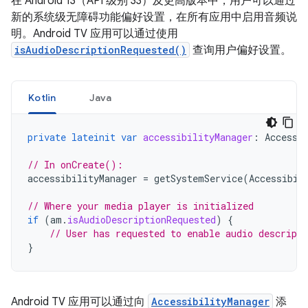
在 Android 13（API 级别 33）及更高版本中，用户可以通过
新的系统级无障碍功能偏好设置，在所有应用中启用音频说
明。Android TV 应用可以通过使用
isAudioDescriptionRequested()
查询用户偏好设置。
Kotlin
Java
private
lateinit
var
accessibilityManager
:
Accessi
// In onCreate():
accessibilityManager
=
getSystemService
(
Accessibil
// Where your media player is initialized
if
(
am
.
isAudioDescriptionRequested
)
{
// User has requested to enable audio descripti
}
Android TV 应用可以通过向
AccessibilityManager
添