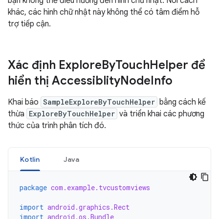
bạn không thể điều hướng đến hình chữ nhật. Nói cách
khác, các hình chữ nhật này không thể có tâm điểm hỗ
trợ tiếp cận.
Xác định Explore
By
Touch
Helper để
hiển thị Accessiblity
Node
Info
Khai báo
SampleExploreByTouchHelper
bằng cách kế
thừa
ExploreByTouchHelper
và triển khai các phương
thức của trình phân tích đó.
Kotlin
Java
package
com.example.tvcustomviews
import
android.graphics.Rect
import
android.os.Bundle