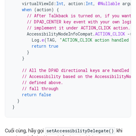
virtualViewId
:
Int
,
action
:
Int
,
@Nullable
argum
when
(
action
)
{
// After Talkback is turned on, if you want 
// DPAD_CENTER key event with your own logic
// implement it under ACTION_CLICK action.
AccessibilityNodeInfoCompat
.
ACTION_CLICK
-
>
Log
.
e
(
TAG
,
"ACTION_CLICK action handled h
return
true
}
}
// All the DPAD directional keys are handled b
// Accessibility based on the AccessibilityNod
// defined above.
// fall through
return
false
}
}
Cuối cùng, hãy gọi
setAccessibilityDelegate()
khi