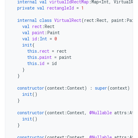
internal
val
virtualIdRectMap
:
Map<Int
,
VirtualRe
private
val
rectangleId
=
1
internal
class
VirtualRect
(
rect
:
Rect
,
paint
:
Pain
val
rect
:
Rect
val
paint
:
Paint
val
id
:
Int
=
0
init
{
this
.
rect
=
rect
this
.
paint
=
paint
this
.
id
=
id
}
}
constructor
(
context
:
Context
)
:
super
(
context
)
{
init
()
}
constructor
(
context
:
Context
,
@Nullable
attrs
:
Att
init
()
}
constructor
(
context
:
Context
,
@Nullable
attrs
:
Att