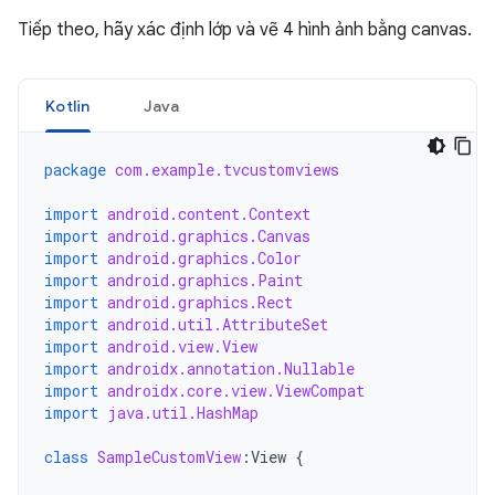
Tiếp theo, hãy xác định lớp và vẽ 4 hình ảnh bằng canvas.
Kotlin
Java
package
com.example.tvcustomviews
import
android.content.Context
import
android.graphics.Canvas
import
android.graphics.Color
import
android.graphics.Paint
import
android.graphics.Rect
import
android.util.AttributeSet
import
android.view.View
import
androidx.annotation.Nullable
import
androidx.core.view.ViewCompat
import
java.util.HashMap
class
SampleCustomView
:
View
{