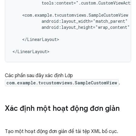
tools:context=".custom.CustomViewActivi
android:layout_height="wrap_content"
/>
</LinearLayout>

</LinearLayout>
Các phần sau đây xác định Lớp
com.example.tvcustomviews.SampleCustomView
.
Xác định một hoạt động đơn giản
Tạo một hoạt động đơn giản để tải tệp XML bố cục.