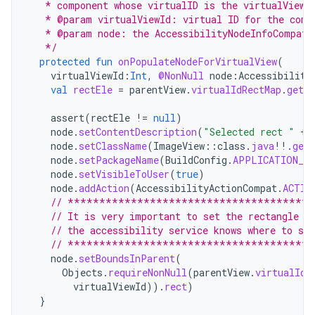
   * component whose virtualID is the virtualViewI
   * @param virtualViewId: virtual ID for the comp
   * @param node: the AccessibilityNodeInfoCompat 
   */
protected
fun
onPopulateNodeForVirtualView
(
virtualViewId
:
Int
,
@NonNull
node
:
Accessibility
val
rectEle
=
parentView
.
virtualIdRectMap
.
get
(
assert
(
rectEle
!=
null
)
node
.
setContentDescription
(
"Selected rect "
+
node
.
setClassName
(
ImageView
::
class
.
java
!!
.
get
node
.
setPackageName
(
BuildConfig
.
APPLICATION_ID
node
.
setVisibleToUser
(
true
)
node
.
addAction
(
AccessibilityActionCompat
.
ACTIO
// **************************************
// It is very important to set the rectangle a
// the accessibility service knows where to set
// **************************************
node
.
setBoundsInParent
(
Objects
.
requireNonNull
(
parentView
.
virtualIdR
virtualViewId
)).
rect
)
}