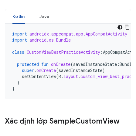
Kotlin
Java
import
androidx.appcompat.app.AppCompatActivity
import
android.os.Bundle
class
CustomViewBestPracticeActivity
:
AppCompatActi
protected
fun
onCreate
(
savedInstanceState
:
Bundle
super
.
onCreate
(
savedInstanceState
)
setContentView
(
R
.
layout
.
custom_view_best_pract
}
}
Xác định lớp Sample
Custom
View