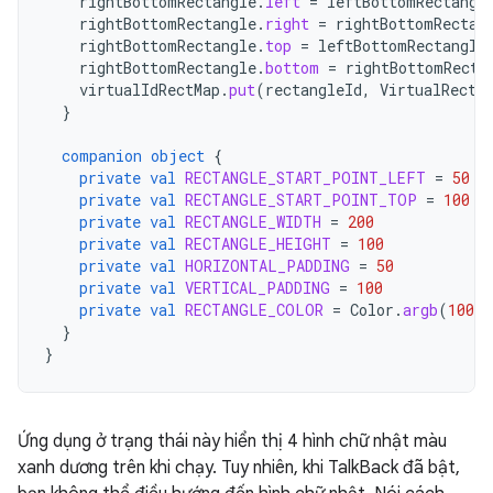
rightBottomRectangle
.
left
=
leftBottomRectangl
rightBottomRectangle
.
right
=
rightBottomRectan
rightBottomRectangle
.
top
=
leftBottomRectangle
rightBottomRectangle
.
bottom
=
rightBottomRecta
virtualIdRectMap
.
put
(
rectangleId
,
VirtualRect
(
}
companion
object
{
private
val
RECTANGLE_START_POINT_LEFT
=
50
private
val
RECTANGLE_START_POINT_TOP
=
100
private
val
RECTANGLE_WIDTH
=
200
private
val
RECTANGLE_HEIGHT
=
100
private
val
HORIZONTAL_PADDING
=
50
private
val
VERTICAL_PADDING
=
100
private
val
RECTANGLE_COLOR
=
Color
.
argb
(
100
,
}
}
Ứng dụng ở trạng thái này hiển thị 4 hình chữ nhật màu
xanh dương trên khi chạy. Tuy nhiên, khi TalkBack đã bật,