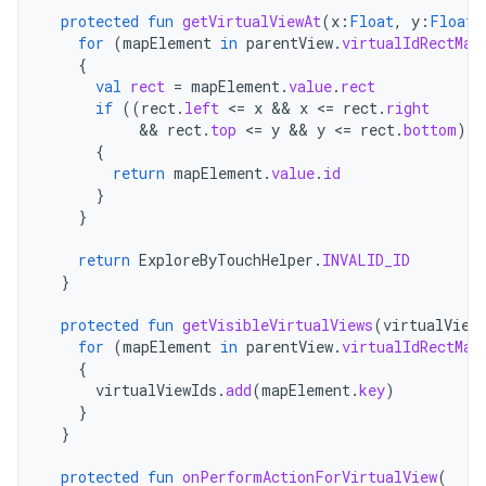
protected
fun
getVirtualViewAt
(
x
:
Float
,
y
:
Float
)
for
(
mapElement
in
parentView
.
virtualIdRectMap
{
val
rect
=
mapElement
.
value
.
rect
if
((
rect
.
left
<
=
x
 && 
x
<
=
rect
.
right
           && 
rect
.
top
<
=
y
 && 
y
<
=
rect
.
bottom
))
{
return
mapElement
.
value
.
id
}
}
return
ExploreByTouchHelper
.
INVALID_ID
}
protected
fun
getVisibleVirtualViews
(
virtualView
for
(
mapElement
in
parentView
.
virtualIdRectMap
{
virtualViewIds
.
add
(
mapElement
.
key
)
}
}
protected
fun
onPerformActionForVirtualView
(