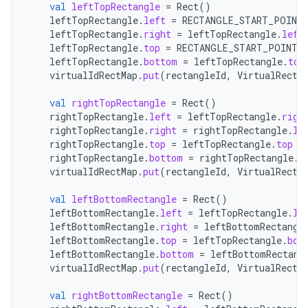
val
leftTopRectangle
=
Rect
()
leftTopRectangle
.
left
=
RECTANGLE_START_POINT
leftTopRectangle
.
right
=
leftTopRectangle
.
left
leftTopRectangle
.
top
=
RECTANGLE_START_POINT_
leftTopRectangle
.
bottom
=
leftTopRectangle
.
top
virtualIdRectMap
.
put
(
rectangleId
,
VirtualRect
(
val
rightTopRectangle
=
Rect
()
rightTopRectangle
.
left
=
leftTopRectangle
.
righ
rightTopRectangle
.
right
=
rightTopRectangle
.
le
rightTopRectangle
.
top
=
leftTopRectangle
.
top
rightTopRectangle
.
bottom
=
rightTopRectangle
.
t
virtualIdRectMap
.
put
(
rectangleId
,
VirtualRect
(
val
leftBottomRectangle
=
Rect
()
leftBottomRectangle
.
left
=
leftTopRectangle
.
le
leftBottomRectangle
.
right
=
leftBottomRectangl
leftBottomRectangle
.
top
=
leftTopRectangle
.
bot
leftBottomRectangle
.
bottom
=
leftBottomRectang
virtualIdRectMap
.
put
(
rectangleId
,
VirtualRect
(
val
rightBottomRectangle
=
Rect
()