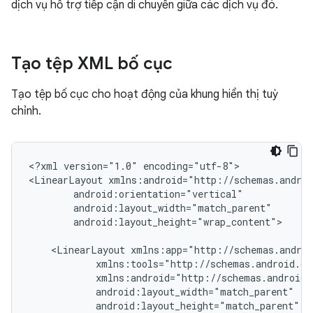
dịch vụ hỗ trợ tiếp cận di chuyển giữa các dịch vụ đó.
Tạo tệp XML bố cục
Tạo tệp bố cục cho hoạt động của khung hiển thị tuỳ
chỉnh.
<?xml
version="1.0"
encoding="utf-8">

<LinearLayout
android:layout_height="wrap_content">

<LinearLayout