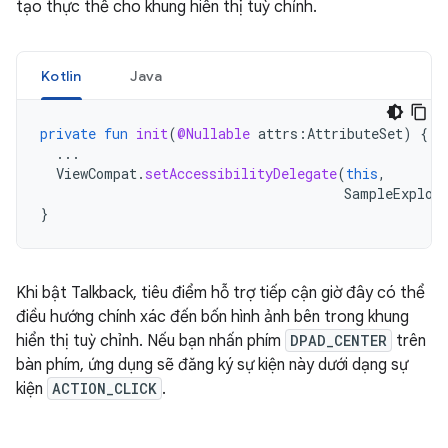
tạo thực thể cho khung hiển thị tuỳ chỉnh.
Kotlin
Java
private
fun
init
(
@Nullable
attrs
:
AttributeSet
)
{
...
ViewCompat
.
setAccessibilityDelegate
(
this
,
SampleExplor
}
Khi bật Talkback, tiêu điểm hỗ trợ tiếp cận giờ đây có thể
điều hướng chính xác đến bốn hình ảnh bên trong khung
hiển thị tuỳ chỉnh. Nếu bạn nhấn phím
DPAD_CENTER
trên
bàn phím, ứng dụng sẽ đăng ký sự kiện này dưới dạng sự
kiện
ACTION_CLICK
.