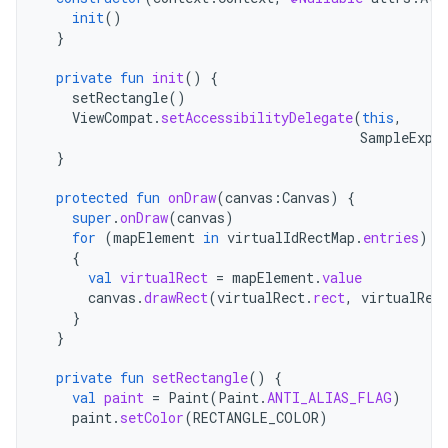
init
()
}
private
fun
init
()
{
setRectangle
()
ViewCompat
.
setAccessibilityDelegate
(
this
,
SampleExpl
}
protected
fun
onDraw
(
canvas
:
Canvas
)
{
super
.
onDraw
(
canvas
)
for
(
mapElement
in
virtualIdRectMap
.
entries
)
{
val
virtualRect
=
mapElement
.
value
canvas
.
drawRect
(
virtualRect
.
rect
,
virtualRec
}
}
private
fun
setRectangle
()
{
val
paint
=
Paint
(
Paint
.
ANTI_ALIAS_FLAG
)
paint
.
setColor
(
RECTANGLE_COLOR
)