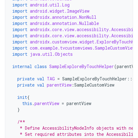
import
android.util.Log
import
android.widget.ImageView
import
androidx.annotation.NonNull
import
androidx.annotation.Nullable
import
androidx.core.view.accessibility.Accessibil
import
androidx.core.view.accessibility.Accessibil
import
androidx.customview.widget.ExploreByTouchHe
import
com.example.tvcustomviews.SampleCustomView.
import
java.util.Objects
internal
class
SampleExploreByTouchHelper
(
parentVi
private
val
TAG
=
SampleExploreByTouchHelper
::
cl
private
val
parentView
:
SampleCustomView
init
{
this
.
parentView
=
parentView
}
/**
   * Define AccessibilityNodeInfo objects with nec
   * Set required attributes into the Accessibilit