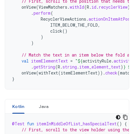
// First, scroll to the position that needs to
onView
(
ViewMatchers
.
withId
(
R
.
id
.
recyclerView
))
.
perform
(
RecyclerViewActions
.
actionOnItemAtPosi
ITEM_BELOW_THE_FOLD
,
click
()
)
)
// Match the text in an item below the fold an
val
itemElementText
=
"
${
activityRule
.
activity
.
getString
(
R
.
string
.
item_element_text
)
}
${
onView
(
withText
(
itemElementText
)).
check
(
match
}
Kotlin
Java
@Test
fun
itemInMiddleOfList_hasSpecialText
()
{
// First, scroll to the view holder using the 