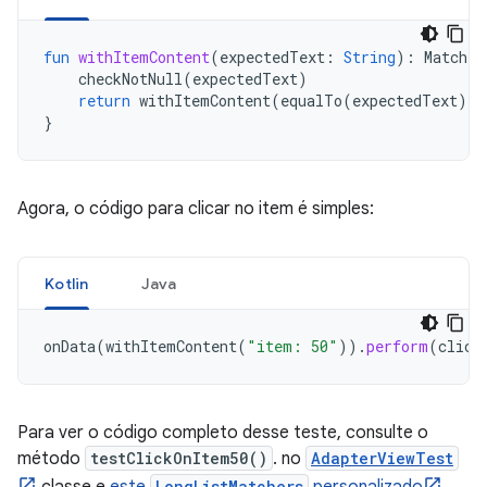
fun
withItemContent
(
expectedText
:
String
):
Matcher
checkNotNull
(
expectedText
)
return
withItemContent
(
equalTo
(
expectedText
))
}
Agora, o código para clicar no item é simples:
Kotlin
Java
onData
(
withItemContent
(
"item: 50"
)).
perform
(
click
Para ver o código completo desse teste, consulte o
método
testClickOnItem50()
. no
AdapterViewTest
LongListMatchers