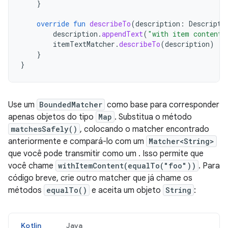
}
override
fun
describeTo
(
description
:
Descripti
description
.
appendText
(
"with item content:
itemTextMatcher
.
describeTo
(
description
)
}
}
Use um
BoundedMatcher
como base para corresponder
apenas objetos do tipo
Map
. Substitua o método
matchesSafely()
, colocando o matcher encontrado
anteriormente e compará-lo com um
Matcher<String>
que você pode transmitir como um . Isso permite que
você chame
withItemContent(equalTo("foo"))
. Para
código breve, crie outro matcher que já chame os
métodos
equalTo()
e aceita um objeto
String
:
Kotlin
Java