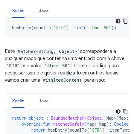
Kotlin
Java
hasEntry
(
equalTo
(
"STR"
),
`
is
`
(
"item: 50"
))
Este
Matcher<String, Object>
corresponderá a
qualquer mapa que contenha uma entrada com a chave
"STR"
e o valor
"item: 50"
. Como o código para
pesquisar isso é e quiser reutilizá-lo em outros locais,
vamos criar uma
withItemContent
para isso:
Kotlin
Java
return
object
:
BoundedMatcher<Object
,
Map
>
(
Map
::
c
override
fun
matchesSafely
(
map
:
Map
):
Boolean
return
hasEntry
(
equalTo
(
"STR"
),
itemTextM