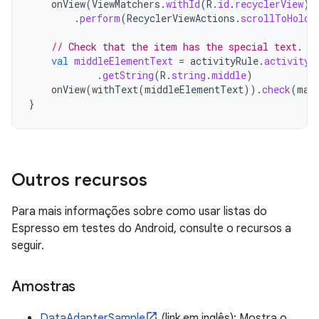
onView
(
ViewMatchers
.
withId
(
R
.
id
.
recyclerView
))
.
perform
(
RecyclerViewActions
.
scrollToHolde
// Check that the item has the special text.
val
middleElementText
=
activityRule
.
activity
.
.
getString
(
R
.
string
.
middle
)
onView
(
withText
(
middleElementText
)).
check
(
mat
}
Outros recursos
Para mais informações sobre como usar listas do
Espresso em testes do Android, consulte o recursos a
seguir.
Amostras
DataAdapterSample
(link em inglês): Mostra o