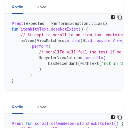
Kotlin
Java
@Test
(
expected
=
PerformException
::
class
)
fun
itemWithText_doesNotExist
()
{
// Attempt to scroll to an item that contains 
onView
(
ViewMatchers
.
withId
(
R
.
id
.
recyclerView
))
.
perform
(
// scrollTo will fail the test if no i
RecyclerViewActions
.
scrollTo
(
hasDescendant
(
withText
(
"not in the
)
)
}
Kotlin
Java
@Test
fun
scrollToItemBelowFold_checkItsText
()
{