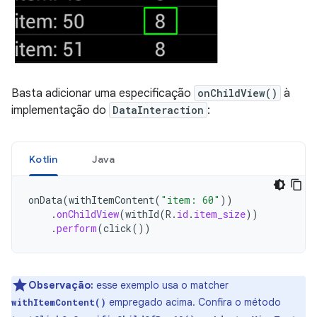
Basta adicionar uma especificação
onChildView()
à
implementação do
DataInteraction
:
Kotlin
Java
onData
(
withItemContent
(
"item: 60"
))
.
onChildView
(
withId
(
R
.
id
.
item_size
))
.
perform
(
click
())
Observação:
esse exemplo usa o matcher
empregado acima. Confira o método
withItemContent()