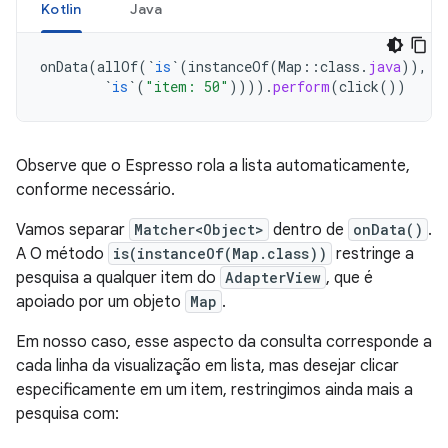
Kotlin
Java
onData
(
allOf
(
`
is
`
(
instanceOf
(
Map
::
class
.
java
)),
h
`
is
`
(
"item: 50"
)))).
perform
(
click
())
Observe que o Espresso rola a lista automaticamente,
conforme necessário.
Vamos separar
Matcher<Object>
dentro de
onData()
.
A O método
is(instanceOf(Map.class))
restringe a
pesquisa a qualquer item do
AdapterView
, que é
apoiado por um objeto
Map
.
Em nosso caso, esse aspecto da consulta corresponde a
cada linha da visualização em lista, mas desejar clicar
especificamente em um item, restringimos ainda mais a
pesquisa com: